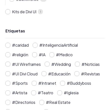
Kits de Divi UI
1
Etiquetas
#caridad
#InteligenciaArtificial
#religión
#IA
#Medico
#UI Wireframes
#Wedding
#Noticias
#UI Divi Cloud
#Educación
#Revistas
#Sports
#Intranet
#Buddyboss
#Artista
#Teatro
#Iglesia
#Directorios
#Real Estate