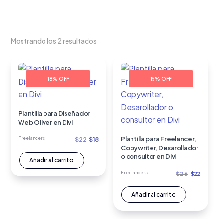
Mostrando los 2 resultados
18% OFF
15% OFF
Plantilla para Diseñador
Web Oliver en Divi
El
El
Plantilla para Freelancer,
Freelancers
$
22
$
18
Copywriter, Desarollador
precio
precio
o consultor en Divi
Añadir al carrito
original
actual
El
El
Freelancers
$
26
$
22
era:
es:
precio
preci
$22.
$18.
Añadir al carrito
original
actua
era:
es: