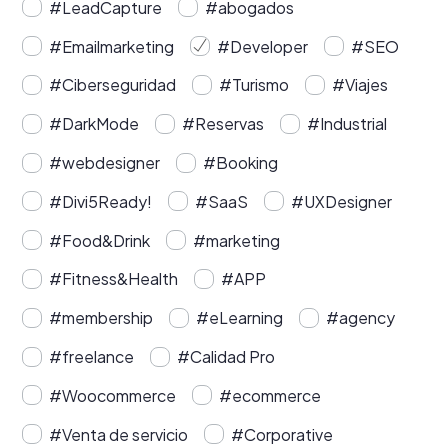
#LeadCapture
#abogados
#Emailmarketing
#Developer
#SEO
#Ciberseguridad
#Turismo
#Viajes
#DarkMode
#Reservas
#Industrial
#webdesigner
#Booking
#Divi5Ready!
#SaaS
#UXDesigner
#Food&Drink
#marketing
#Fitness&Health
#APP
#membership
#eLearning
#agency
#freelance
#Calidad Pro
#Woocommerce
#ecommerce
#Venta de servicio
#Corporative