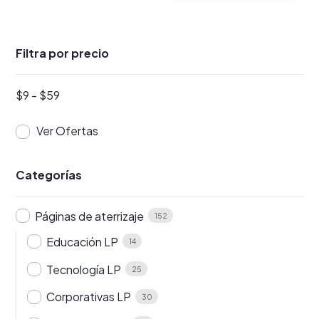
$26.
$22.
Filtra por precio
$
9
-
$
59
Ver Ofertas
Categorías
Páginas de aterrizaje
152
Educación LP
14
Tecnología LP
25
Corporativas LP
30