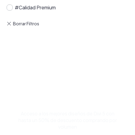
#Calidad Premium
Compra Bundles de
Plantillas Premium para
Divi y Ahorra Hasta 50%
Acceso a los mejores diseños de Divi 5 con
hasta un 50% de descuento comprando por
volumen