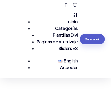
Inicio
Categorías
Plantillas Divi
Descubrir
Páginas de aterrizaje
Sliders ES
English
Acceder
Estás en:
#Developer