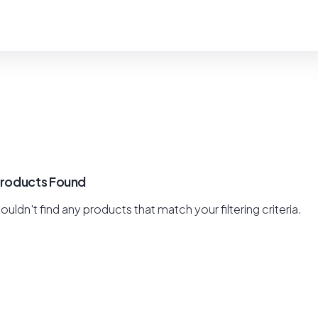
Products Found
uldn't find any products that match your filtering criteria.