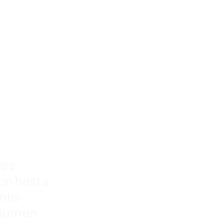
e
para
rra
%
res
con hasta
nto
olumen