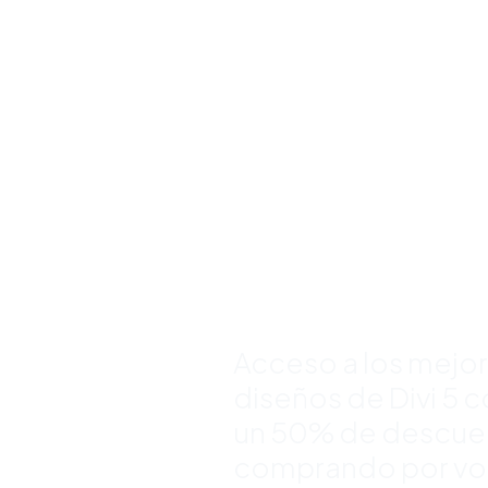
Bundles d
Plantillas
Premium 
Divi y Aho
Hasta 50
Acceso a los mejo
diseños de Divi 5 
un 50% de descue
comprando por v