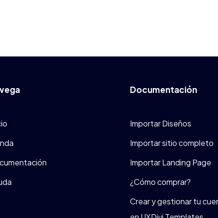
vega
Documentación
cio
Importar Diseños
enda
Importar sitio completo
cumentación
Importar Landing Page
uda
¿Cómo comprar?
Crear y gestionar tu cue
en UXDivi Templates