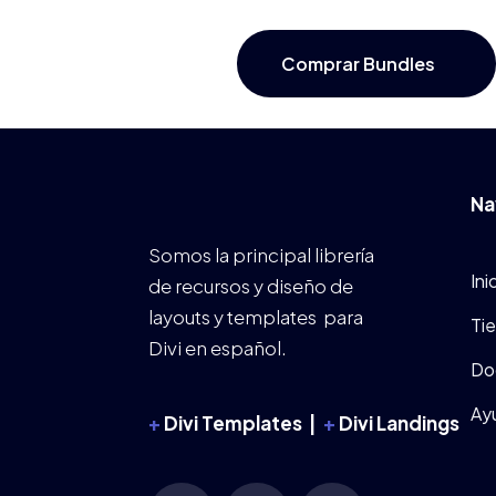
Comprar Bundles
Na
Somos la principal librería
Ini
de recursos y diseño de
layouts y templates para
Ti
Divi en español.
Do
Ay
+
Divi Templates |
+
Divi Landings