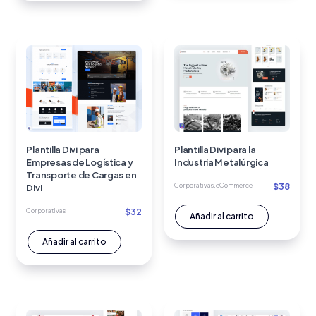
Plantilla Divi para
Plantilla Divi para la
Empresas de Logística y
Industria Metalúrgica
Transporte de Cargas en
$
38
Corporativas
,
eCommerce
Divi
$
32
Corporativas
Añadir al carrito
Añadir al carrito