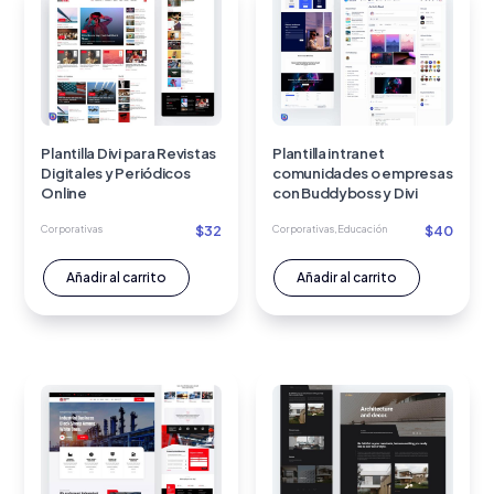
Plantilla Divi para Revistas
Plantilla intranet
Digitales y Periódicos
comunidades o empresas
Online
con Buddyboss y Divi
$
32
$
40
Corporativas
Corporativas
,
Educación
Añadir al carrito
Añadir al carrito