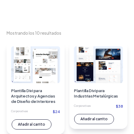
Mostrando los 10 resultados
Plantilla Divi para
Plantilla Divi para
Arquitectos y Agencias
Industrias Metalúrgicas
de Diseño de Interiores
$
38
Corporativas
$
24
Corporativas
Añadir al carrito
Añadir al carrito