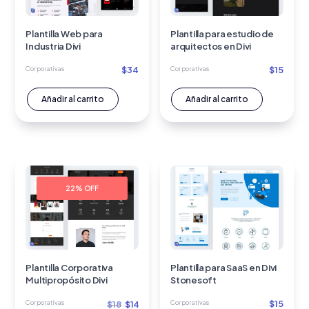
Plantilla Web para
Plantilla para estudio de
Industria Divi
arquitectos en Divi
$
34
$
15
Corporativas
Corporativas
Añadir al carrito
Añadir al carrito
22% OFF
Plantilla Corporativa
Plantilla para SaaS en Divi
Multipropósito Divi
Stonesoft
El
El
$
15
Corporativas
$
18
$
14
Corporativas