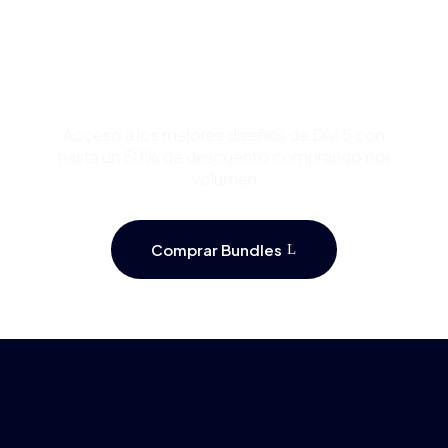
Compra Bundles de
Plantillas Premium para
Divi y Ahorra Hasta 50%
Acceso a los mejores diseños de Divi 5 con
hasta un 50% de descuento comprando por
volumen
Comprar Bundles