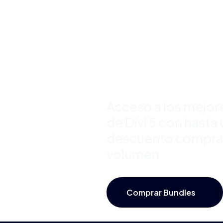
Premium 
Divi y Aho
Hasta 50
Acceso a los mejor
de Divi 5 con hast
descuento compra
volumen
Comprar Bundles