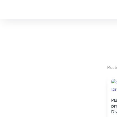
Estás en:
#Directorios
Mostr
Pla
pr
Di