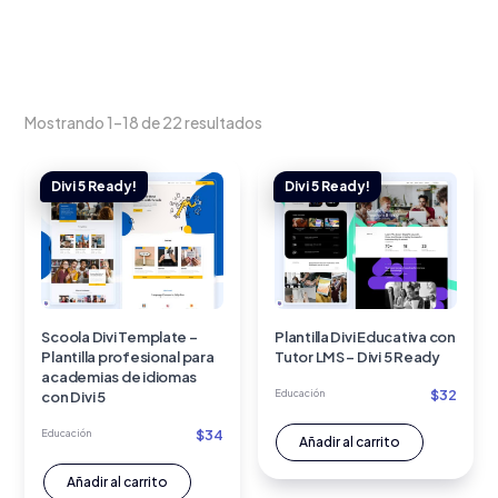
Mostrando 1–18 de 22 resultados
Scoola Divi Template –
Plantilla Divi Educativa con
Plantilla profesional para
Tutor LMS – Divi 5 Ready
academias de idiomas
$
32
Educación
con Divi 5
$
34
Educación
Añadir al carrito
Añadir al carrito