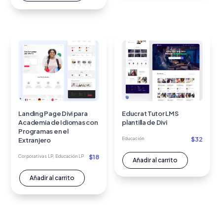
Landing Page Divi para
Educrat Tutor LMS
Academia de Idiomas con
plantilla de Divi
Programas en el
$
32
Educación
Extranjero
$
18
Corporativas LP
,
Educación LP
Añadir al carrito
Añadir al carrito