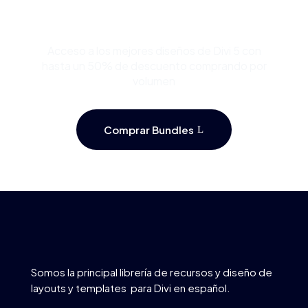
Plantillas Premium para
Divi y Ahorra Hasta 50%
Acceso a los mejores diseños de Divi 5 con
hasta un 50% de descuento comprando por
volumen
Comprar Bundles
Somos la principal librería de recursos y diseño de
layouts y templates para Divi en español.