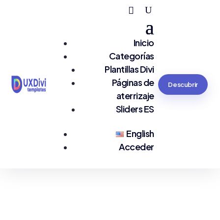
Inicio
Categorías
Plantillas Divi
Páginas de
Descubrir
aterrizaje
Sliders ES
English
Acceder
Estás en:
#membership