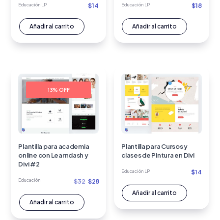
$
14
$
18
Educación LP
Educación LP
Añadir al carrito
Añadir al carrito
13% OFF
Plantilla para academia
Plantilla para Cursos y
online con Learndash y
clases de Pintura en Divi
Divi #2
$
14
Educación LP
El
El
Educación
$
32
$
28
precio
precio
Añadir al carrito
Añadir al carrito
original
actual
era:
es: