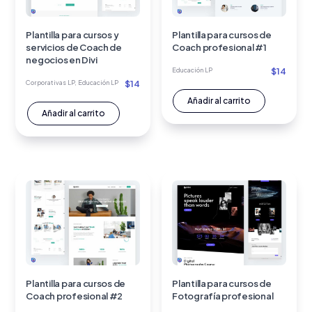
Plantilla para cursos y
Plantilla para cursos de
servicios de Coach de
Coach profesional #1
negocios en Divi
$
14
Educación LP
$
14
Corporativas LP
,
Educación LP
Añadir al carrito
Añadir al carrito
Plantilla para cursos de
Plantilla para cursos de
Coach profesional #2
Fotografía profesional