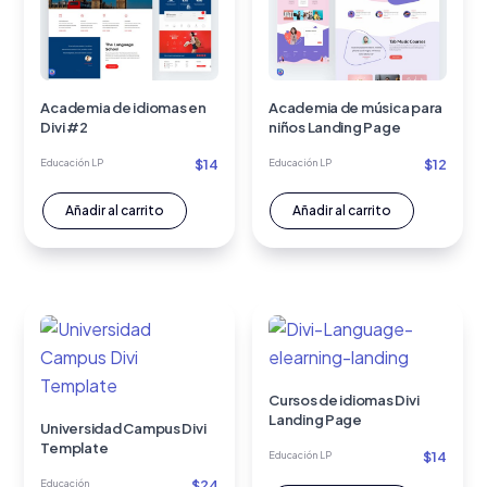
Academia de idiomas en
Academia de música para
Divi #2
niños Landing Page
$
14
$
12
Educación LP
Educación LP
Añadir al carrito
Añadir al carrito
Cursos de idiomas Divi
Landing Page
Universidad Campus Divi
Template
$
14
Educación LP
$
24
Educación