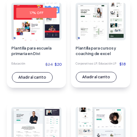
17% OFF
Plantilla para escuela
Plantilla para cursos y
primaria en Divi
coaching de excel
El
El
$
18
Educación
$
24
$
20
Corporativas LP
,
Educación LP
precio
precio
Añadir al carrito
Añadir al carrito
original
actual
era:
es:
$24.
$20.