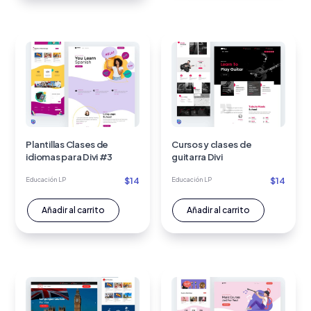
$32.
$28.
Plantillas Clases de
Cursos y clases de
idiomas para Divi #3
guitarra Divi
$
14
$
14
Educación LP
Educación LP
Añadir al carrito
Añadir al carrito