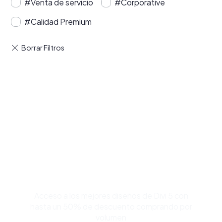
#Venta de servicio
#Corporative
#Calidad Premium
Compra Bundles de
Plantillas Premium para
Divi y Ahorra Hasta 50%
Acceso a los mejores diseños de Divi 5 con
hasta un 50% de descuento comprando por
volumen