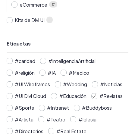
eCommerce
17
Kits de Divi UI
1
Etiquetas
#caridad
#InteligenciaArtificial
#religión
#IA
#Medico
#UI Wireframes
#Wedding
#Noticias
#UI Divi Cloud
#Educación
#Revistas
#Sports
#Intranet
#Buddyboss
#Artista
#Teatro
#Iglesia
#Directorios
#Real Estate