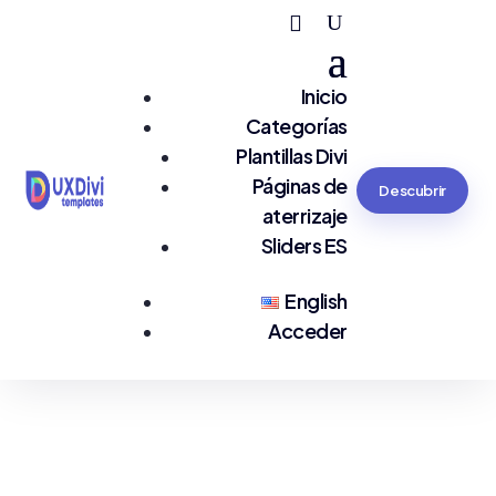
Inicio
Categorías
Plantillas Divi
Páginas de
Descubrir
aterrizaje
Sliders ES
English
Acceder
Estás en:
#Revistas