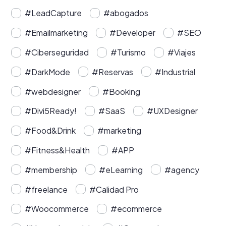
#LeadCapture
#abogados
#Emailmarketing
#Developer
#SEO
#Ciberseguridad
#Turismo
#Viajes
#DarkMode
#Reservas
#Industrial
#webdesigner
#Booking
#Divi5Ready!
#SaaS
#UXDesigner
#Food&Drink
#marketing
#Fitness&Health
#APP
#membership
#eLearning
#agency
#freelance
#Calidad Pro
#Woocommerce
#ecommerce