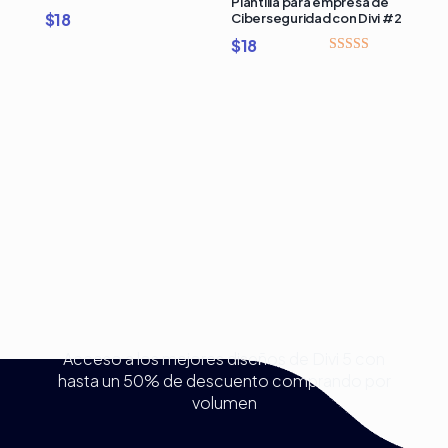
Plantilla para empresa de
$
18
Ciberseguridad con Divi #2
$
18
Valorado
con
4.00
de 5
Compra Bundles de
Plantillas Premium para
Divi y Ahorra Hasta 50%
Acceso a los mejores diseños de Divi 5 con
hasta un 50% de descuento comprando por
volumen