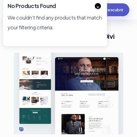
No Products Found
×
Descubrir
We couldn't find any products that match
your filtering criteria.
Firma de Abogados # 2 para Divi