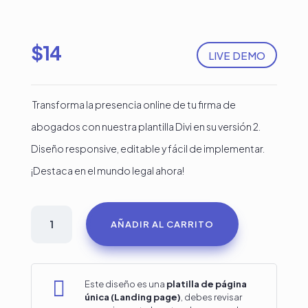
$
14
LIVE DEMO
Transforma la presencia online de tu firma de
abogados con nuestra plantilla Divi en su versión 2.
Diseño responsive, editable y fácil de implementar.
¡Destaca en el mundo legal ahora!
Firma
AÑADIR AL CARRITO
de
Abogados
#

Este diseño es una
platilla de página
única (Landing page)
, debes revisar
2