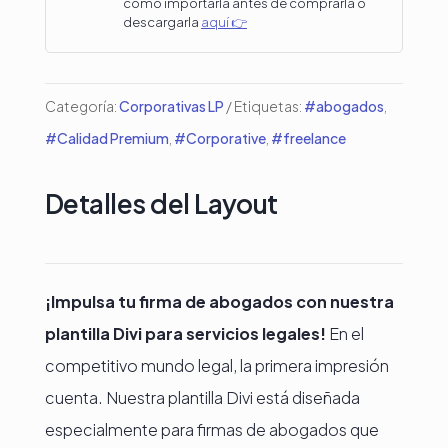
como importarla antes de comprarla o
descargarla
aquí 👉
para
Divi
cantidad
Categoría:
Corporativas LP
Etiquetas:
#abogados
,
#Calidad Premium
,
#Corporative
,
#freelance
Detalles del Layout
¡Impulsa tu firma de abogados con nuestra
plantilla Divi para servicios legales!
En el
competitivo mundo legal, la primera impresión
cuenta. Nuestra plantilla Divi está diseñada
especialmente para firmas de abogados que