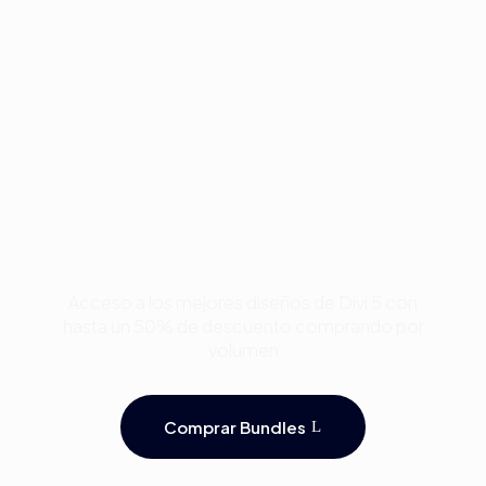
4.00
de 5
Compra Bundles de
Plantillas Premium para
Divi y Ahorra Hasta 50%
Acceso a los mejores diseños de Divi 5 con
hasta un 50% de descuento comprando por
volumen
Comprar Bundles