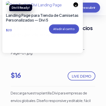
×
Descubrir
Landing Page para Tienda de Camisetas
Personalizadas — Divi 5
Plantilla para empresa de servicios
Añadir al carrito
$
20
globales de envíos para Divi
$
16
LIVE DEMO
Descarga nuestra plantilla Divi para empresas de
envíos globales. Diseño responsive y editable, fácil