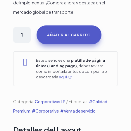
de implementar. ¡Compra ahora y destaca en el
mercado global de transporte!
Plantilla
AÑADIR AL CARRITO
para
empresa
de

Este diseño es una
platilla de página
única (Landing page)
, debes revisar
servicios
como importarla antes de comprarla o
descargarla
aquí 👉
globales
de
envíos
Categoría:
Corporativas LP
Etiquetas:
#Calidad
para
Premium
,
#Corporative
,
#Venta de servicio
Divi
cantidad
Detalles del Layout