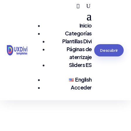
Inicio
Categorías
Plantillas Divi
Páginas de
Descubrir
aterrizaje
Sliders ES
English
Acceder
Estás en:
#UI Divi Cloud