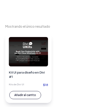
Mostrando el único resultado
Kit UI para diseño en Divi
#1
$
18
Kits de Divi UI
Añadir al carrito