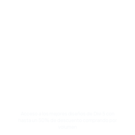
Compra Bundles de
Plantillas Premium para
Divi y Ahorra Hasta 50%
Acceso a los mejores diseños de Divi 5 con
hasta un 50% de descuento comprando por
volumen