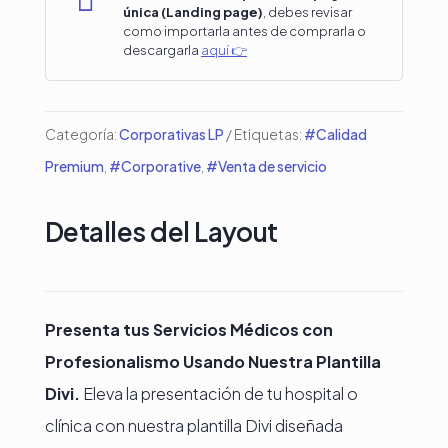

única (Landing page)
, debes revisar
servicios
como importarla antes de comprarla o
descargarla
aquí 👉
Médicos
en
Divi
Categoría:
Corporativas LP
Etiquetas:
#Calidad
cantidad
Premium
,
#Corporative
,
#Venta de servicio
Detalles del Layout
Presenta tus Servicios Médicos con
Profesionalismo Usando Nuestra Plantilla
Divi.
Eleva la presentación de tu hospital o
clínica con nuestra plantilla Divi diseñada