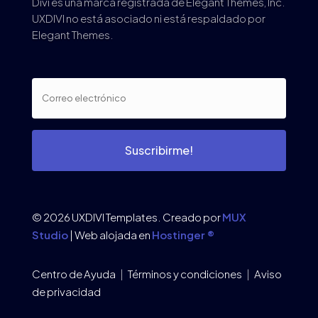
Divi es una marca registrada de Elegant Themes, Inc.
UXDIVI no está asociado ni está respaldado por
Elegant Themes.
Suscribirme!
© 2026 UXDIVI Templates. Creado por
MUX
Studio
| Web alojada en
Hostinger ®
Centro de Ayuda
|
Términos y condiciones
|
Aviso
de privacidad