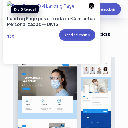
×
Descubrir
Landing Page para Tienda de Camisetas
Personalizadas — Divi 5
Página de aterrizaje para servicios
Añadir al carrito
$
20
Médicos en Divi