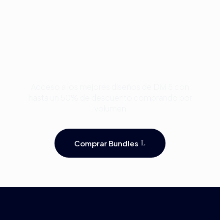
Compra Bundles de
Plantillas Premium para
Divi y Ahorra Hasta 50%
Acceso a los mejores diseños de Divi 5 con
hasta un 50% de descuento comprando por
volumen
Comprar Bundles