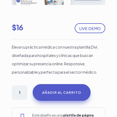
$
16
LIVE DEMO
Eleva tu práctica médica con nuestra plantilla Divi,
diseñada para hospitales y clínicas que buscan
optimizar su presencia online. Responsive,
personalizable y perfecta para el sector médico.
Página
AÑADIR AL CARRITO
de
aterrizaje
para
Este diseño es una
platilla de página