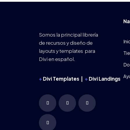
Na
Somos la principal librería
Ini
de recursos y diseño de
layouts y templates para
Ti
Divi en español.
Do
Ay
+
Divi Templates |
+
Divi Landings