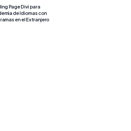
ing Page Divi para
emia de Idiomas con
ramas en el Extranjero
e