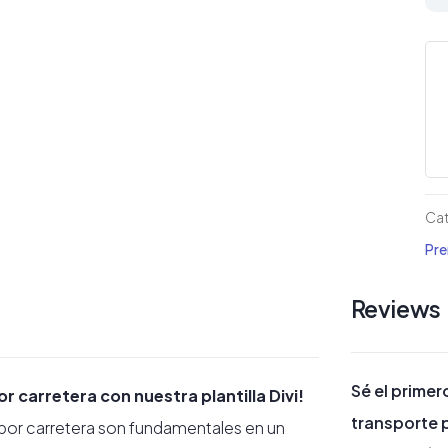
pa
em
de
tra
po
car
pa
Cat
Div
Pr
ca
Reviews
Sé el primer
 carretera con nuestra plantilla Divi!
transporte p
s por carretera son fundamentales en un