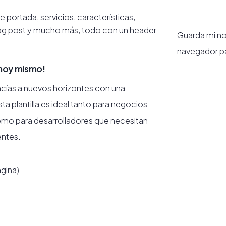
 portada, servicios, características,
log post y mucho más, todo con un header
Guarda mi no
navegador pa
 hoy mismo!
cías a nuevos horizontes con una
a plantilla es ideal tanto para negocios
como para desarrolladores que necesitan
entes.
ágina)