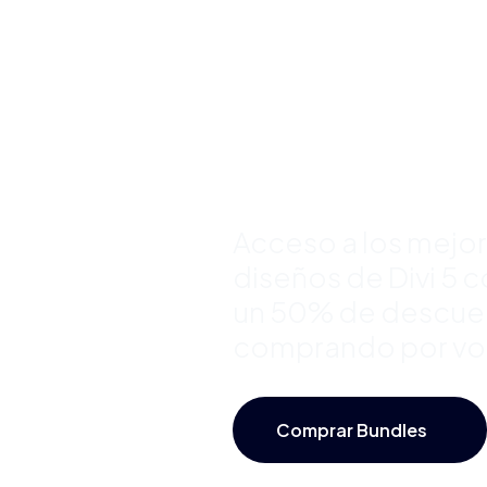
Premium 
Divi y Aho
Hasta 50
Acceso a los mejo
diseños de Divi 5 
un 50% de descue
comprando por v
Comprar Bundles