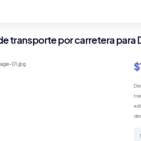
de transporte por carretera para D
$
Des
tra
edi
des
Pla