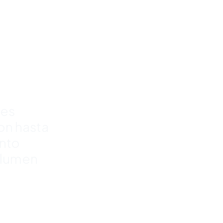
para
rra
%
res
con hasta
nto
olumen