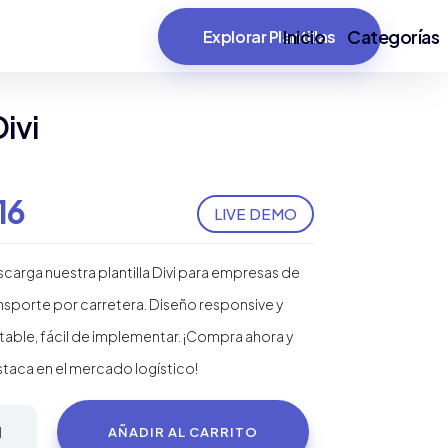
Inicio
Categorías
Explorar Plantillas
ivi
16
LIVE DEMO
carga nuestra plantilla Divi para empresas de
nsporte por carretera. Diseño responsive y
table, fácil de implementar. ¡Compra ahora y
taca en el mercado logístico!
ntilla
AÑADIR AL CARRITO