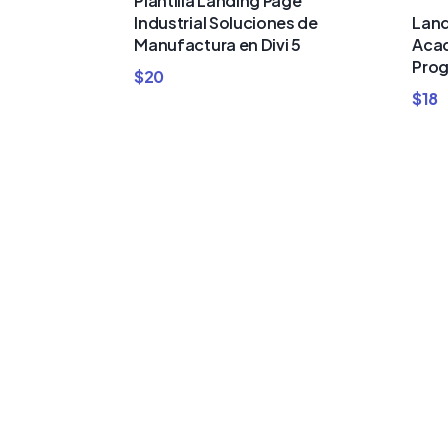
Plantilla Landing Page
Land
Industrial Soluciones de
Acad
Manufactura en Divi 5
Prog
$
20
$
18
Compra
Bundles d
Plantillas