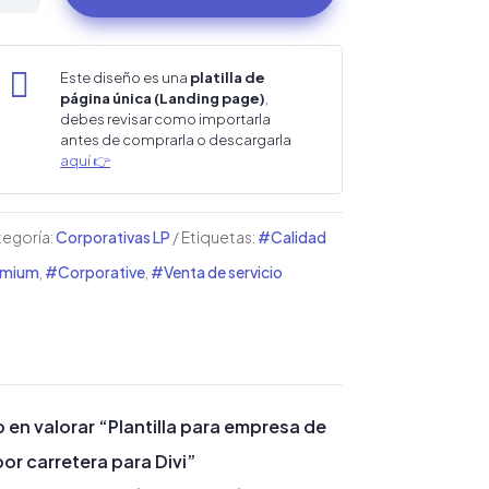
ra
presa

Este diseño es una
platilla de
página única (Landing page)
,
nsporte
debes revisar como importarla
antes de comprarla o descargarla
r
aquí 👉
retera
ra
egoría:
Corporativas LP
Etiquetas:
#Calidad
i
emium
,
#Corporative
,
#Venta de servicio
ntidad
o en valorar “Plantilla para empresa de
or carretera para Divi”