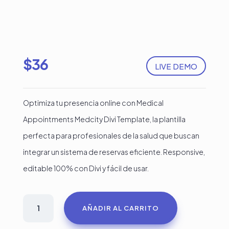
$
36
LIVE DEMO
Optimiza tu presencia online con Medical
Appointments Medcity Divi Template, la plantilla
perfecta para profesionales de la salud que buscan
integrar un sistema de reservas eficiente. Responsive,
editable 100% con Divi y fácil de usar.
Plantilla
AÑADIR AL CARRITO
de