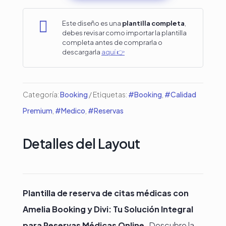
reserva
de

Este diseño es una
plantilla completa
,
debes revisar como importar la plantilla
citas
completa antes de comprarla o
descargarla
aquí 👉
médicas
con
Amelia
Categoría:
Booking
Etiquetas:
#Booking
,
#Calidad
Booking
Premium
,
#Medico
,
#Reservas
y
Divi
Detalles del Layout
cantidad
Plantilla de reserva de citas médicas con
Amelia Booking y Divi: Tu Solución Integral
para Reservas Médicas Online.
Descubre la