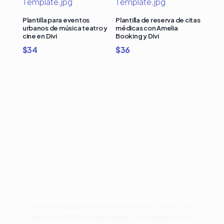
Plantilla para eventos
Plantilla de reserva de citas
urbanos de música teatro y
médicas con Amelia
cine en Divi
Booking y Divi
$
34
$
36
Compra Bundles de
Plantillas Premium para
Divi y Ahorra Hasta 50%
Acceso a los mejores diseños de Divi 5 con
hasta un 50% de descuento comprando por