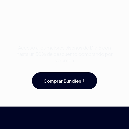
Compra Bundles de
Plantillas Premium para
Divi y Ahorra Hasta 50%
Acceso a los mejores diseños de Divi 5 con
hasta un 50% de descuento comprando por
volumen
Comprar Bundles