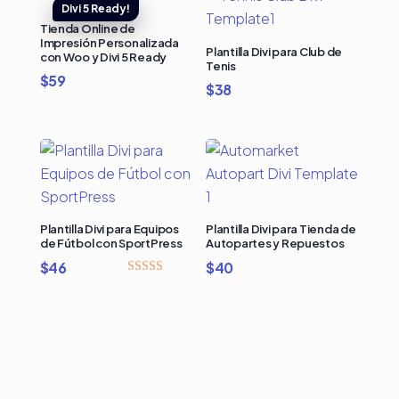
Tienda Online de
Impresión Personalizada
Plantilla Divi para Club de
con Woo y Divi 5 Ready
Tenis
$
59
$
38
Plantilla Divi para Equipos
Plantilla Divi para Tienda de
de Fútbol con SportPress
Autopartes y Repuestos
$
46
$
40
Valorado con
5.00
de 5