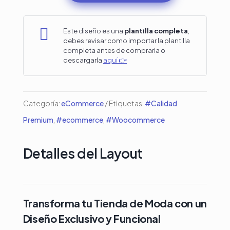
para
Tienda

Este diseño es una
plantilla completa
,
debes revisar como importar la plantilla
de
completa antes de comprarla o
descargarla
aquí 👉
Moda
Femenina
cantidad
Categoría:
eCommerce
Etiquetas:
#Calidad
Premium
,
#ecommerce
,
#Woocommerce
Detalles del Layout
Transforma tu Tienda de Moda con un
Diseño Exclusivo y Funcional