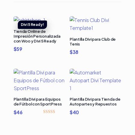
Tienda Online de
Impresión Personalizada
Plantilla Divi para Club de
con Woo y Divi 5 Ready
Tenis
$
59
$
38
Plantilla Divi para Equipos
Plantilla Divi para Tienda de
de Fútbol con SportPress
Autopartes y Repuestos
$
46
$
40
Valorado con
5.00
de 5