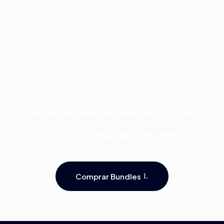
Compra Bundles de
Plantillas Premium para
Divi y Ahorra Hasta 50%
Acceso a los mejores diseños de Divi 5 con
hasta un 50% de descuento comprando por
volumen
Comprar Bundles