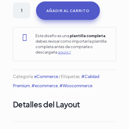
Plantilla
AÑADIR AL CARRITO
tienda
online
de

Este diseño es una
plantilla completa
,
debes revisar como importar la plantilla
Autopartes
completa antes de comprarla o
descargarla
aquí 👉
o
automotriz
en
Categoría:
eCommerce
Etiquetas:
#Calidad
Divi
Premium
,
#ecommerce
,
#Woocommerce
cantidad
Detalles del Layout