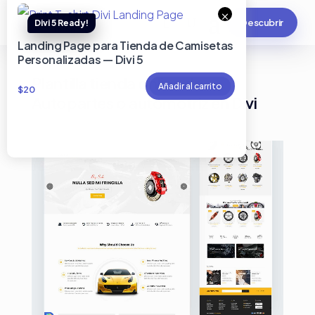
×
Descubrir
Landing Page para Tienda de Camisetas
Personalizadas — Divi 5
Plantilla tienda online de
Añadir al carrito
$
20
Autopartes o automotriz en Divi