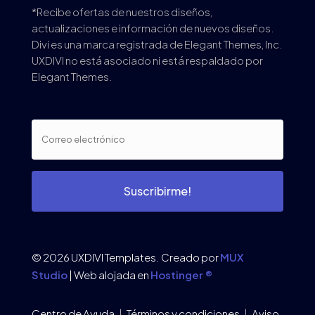
*Recibe ofertas de nuestros diseños,
actualizaciones e información de nuevos diseños.
Divi es una marca registrada de Elegant Themes, Inc.
UXDIVI no está asociado ni está respaldado por
Elegant Themes.
Suscribirme!
© 2026 UXDIVI Templates. Creado por
MUX
Studio
| Web alojada en
Hostinger ®
Centro de Ayuda
|
Términos y condiciones
|
Aviso