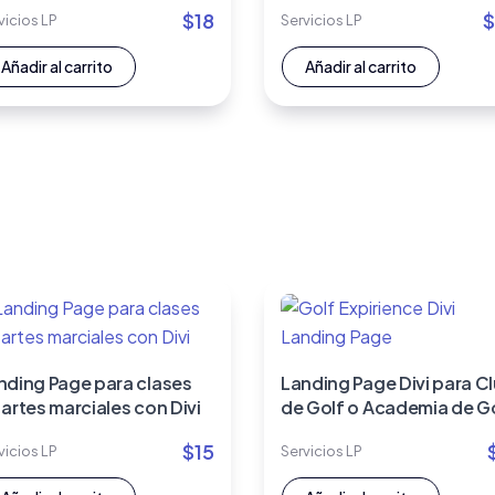
$
18
$
vicios LP
Servicios LP
Añadir al carrito
Añadir al carrito
nding Page para clases
Landing Page Divi para C
 artes marciales con Divi
de Golf o Academia de G
$
15
vicios LP
Servicios LP