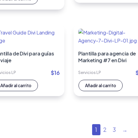
ntilla de Divi para guías
Plantilla para agencia de
 viaje
Marketing #7 en Divi
$
16
vicios LP
Servicios LP
Añadir al carrito
Añadir al carrito
1
2
3
→