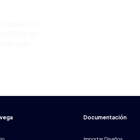
%
es diseños
a un 50% de
ndo por
vega
Documentación
cio
Importar Diseños