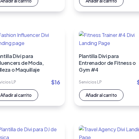
Añadir al carrito
Añadir al carrito
ntilla Divi para
Plantilla Divi para
fluencers de Moda,
Entrenador de Fitness o
lleza o Maquillaje
Gym #4
$
16
vicios LP
Servicios LP
Añadir al carrito
Añadir al carrito