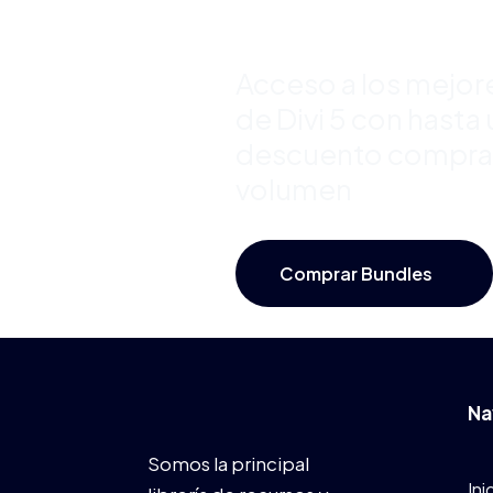
Hasta 50
Acceso a los mejor
de Divi 5 con hast
descuento compra
volumen
Comprar Bundles
Na
Somos la principal
Ini