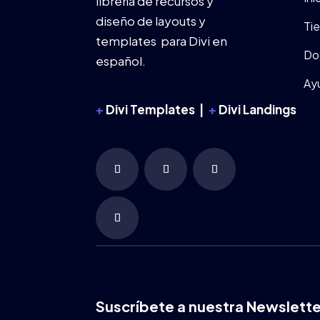
librería de recursos y
diseño de layouts y
Ti
templates para Divi en
Do
español.
Ay
+
Divi Templates |
+
Divi Landings
Suscríbete a nuestra Newslette