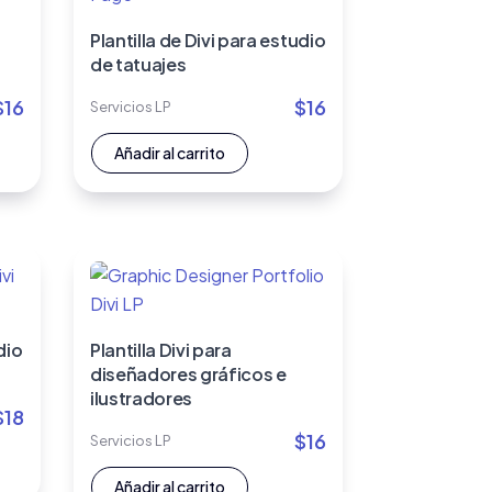
Plantilla de Divi para estudio
de tatuajes
$
16
$
16
Servicios LP
Añadir al carrito
dio
Plantilla Divi para
diseñadores gráficos e
ilustradores
$
18
$
16
Servicios LP
Añadir al carrito