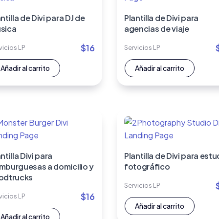
ntilla de Divi para DJ de
Plantilla de Divi para
sica
agencias de viaje
$
16
vicios LP
Servicios LP
Añadir al carrito
Añadir al carrito
ntilla Divi para
Plantilla de Divi para estu
mburguesas a domicilio y
fotográfico
odtrucks
Servicios LP
$
16
vicios LP
Añadir al carrito
Añadir al carrito