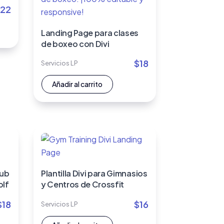
22
Landing Page para clases
de boxeo con Divi
$
18
Servicios LP
Añadir al carrito
lub
Plantilla Divi para Gimnasios
olf
y Centros de Crossfit
$
18
$
16
Servicios LP