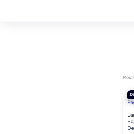
Estás en:
Servicios LP
Mostr
La
Eq
De