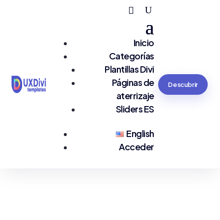
Inicio
Categorías
Plantillas Divi
Páginas de
Descubrir
aterrizaje
Sliders ES
English
Acceder
Estás en:
Tecnología LP