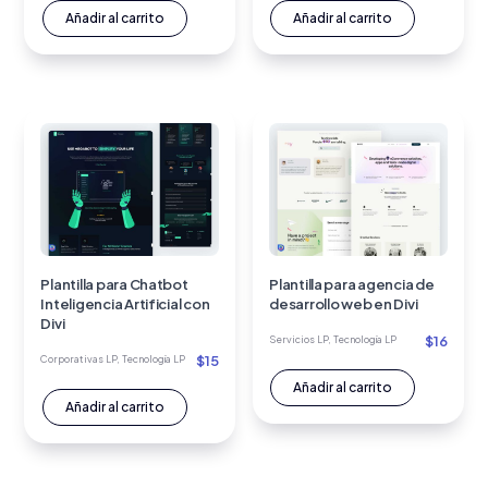
Añadir al carrito
Añadir al carrito
Plantilla para Chatbot
Plantilla para agencia de
Inteligencia Artificial con
desarrollo web en Divi
Divi
$
16
Servicios LP
,
Tecnología LP
$
15
Corporativas LP
,
Tecnología LP
Añadir al carrito
Añadir al carrito