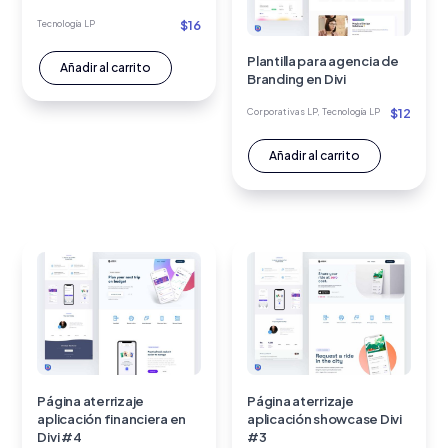
$
16
Tecnología LP
Plantilla para agencia de
Añadir al carrito
Branding en Divi
$
12
Corporativas LP
,
Tecnología LP
Añadir al carrito
Página aterrizaje
Página aterrizaje
aplicación financiera en
aplicación showcase Divi
Divi #4
#3