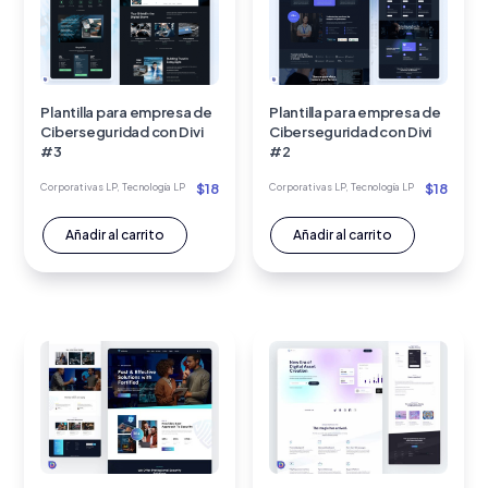
Plantilla para empresa de
Plantilla para empresa de
Ciberseguridad con Divi
Ciberseguridad con Divi
#3
#2
$
18
$
18
Corporativas LP
,
Tecnología LP
Corporativas LP
,
Tecnología LP
Añadir al carrito
Añadir al carrito