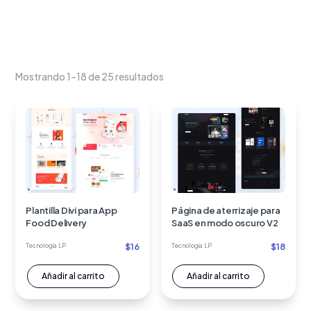
Mostrando 1–18 de 25 resultados
Plantilla Divi para App
Página de aterrizaje para
Food Delivery
SaaS en modo oscuro V2
$
16
$
18
Tecnología LP
Tecnología LP
Añadir al carrito
Añadir al carrito