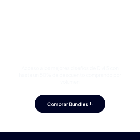
Compra Bundles de
Plantillas Premium para
Divi y Ahorra Hasta 50%
Acceso a los mejores diseños de Divi 5 con
hasta un 50% de descuento comprando por
volumen
Comprar Bundles