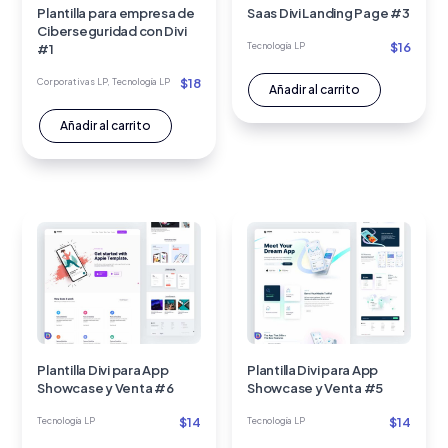
Plantilla para empresa de
Saas Divi Landing Page #3
Ciberseguridad con Divi
$
16
Tecnología LP
#1
$
18
Corporativas LP
,
Tecnología LP
Añadir al carrito
Añadir al carrito
Plantilla Divi para App
Plantilla Divi para App
Showcase y Venta #6
Showcase y Venta #5
$
14
$
14
Tecnología LP
Tecnología LP