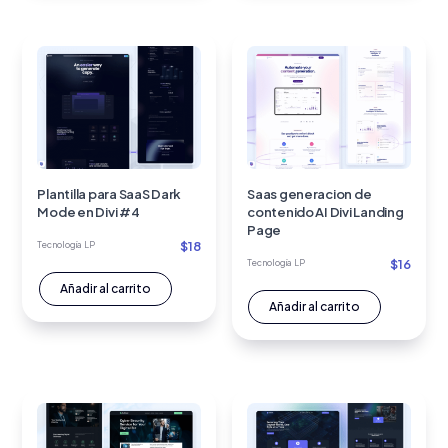
Plantilla para SaaS Dark
Saas generacion de
Mode en Divi #4
contenido AI Divi Landing
Page
$
18
Tecnología LP
$
16
Tecnología LP
Añadir al carrito
Añadir al carrito