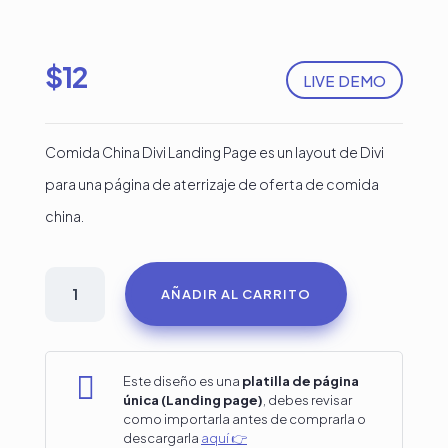
$
12
LIVE DEMO
Comida China Divi Landing Page es un layout de Divi
para una página de aterrizaje de oferta de comida
china.
Diseño
AÑADIR AL CARRITO
restaurante
Comida
China

Este diseño es una
platilla de página
única (Landing page)
, debes revisar
cantidad
como importarla antes de comprarla o
descargarla
aquí 👉