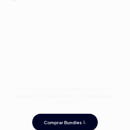
Compra Bundles de
Plantillas Premium para
Divi y Ahorra Hasta 50%
Acceso a los mejores diseños de Divi 5 con
hasta un 50% de descuento comprando por
volumen
Comprar Bundles