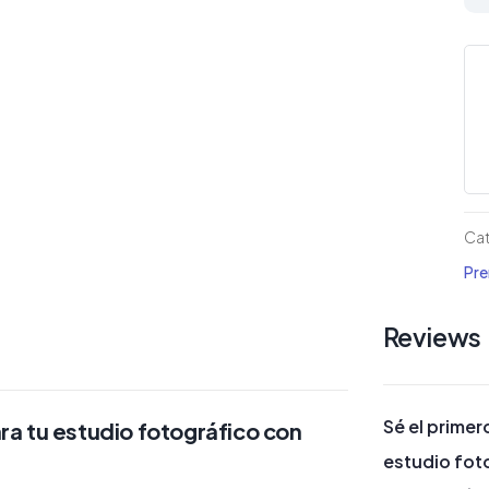
de
Div
pa
es
fot
ca
Cat
Pr
Reviews
Sé el primero
ara tu estudio fotográfico con
estudio fot