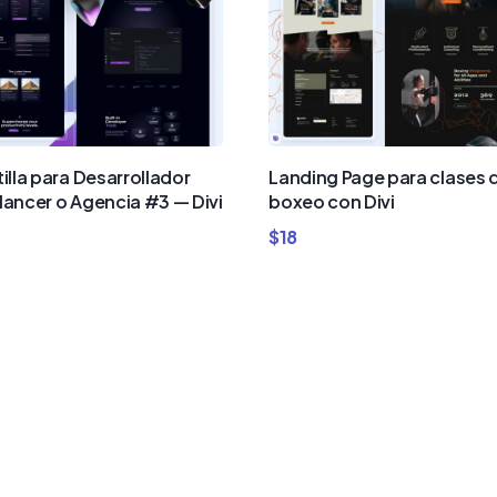
tilla para Desarrollador
Landing Page para clases 
lancer o Agencia #3 — Divi
boxeo con Divi
$
18