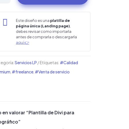
i
ra

Este diseño es una
platilla de
página única (Landing page)
,
tudio
debes revisar como importarla
antes de comprarla o descargarla
ográfico
aquí 👉
ntidad
egoría:
Servicios LP
Etiquetas:
#Calidad
emium
,
#freelance
,
#Venta de servicio
 en valorar “Plantilla de Divi para
ográfico”