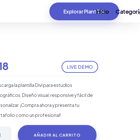
Inicio
Categorí
Explorar Plantillas
18
LIVE DEMO
carga la plantilla Divi para estudios
ográficos. Diseño visual, responsive y fácil de
sonalizar. ¡Compra ahora y presenta tu
tafolio como un profesional!
ntilla
AÑADIR AL CARRITO