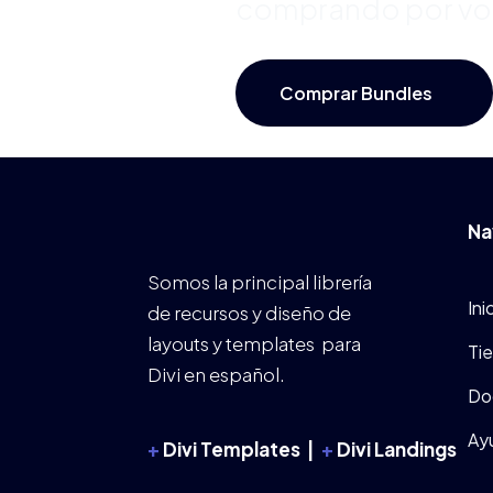
comprando por v
Comprar Bundles
Na
Somos la principal librería
Ini
de recursos y diseño de
layouts y templates para
Ti
Divi en español.
Do
Ay
+
Divi Templates |
+
Divi Landings