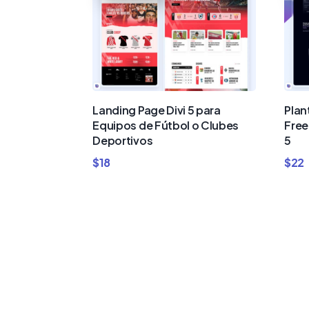
Landing Page Divi 5 para
Plan
Equipos de Fútbol o Clubes
Free
Deportivos
5
$
18
$
22