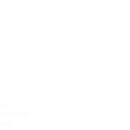
e
para
rra
%
res
con hasta
nto