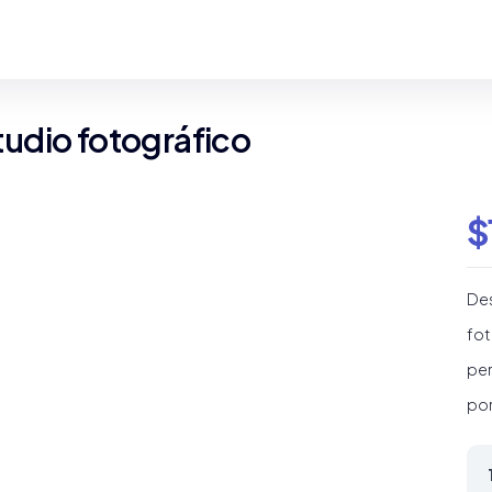
studio fotográfico
$
Des
fot
per
por
Pla