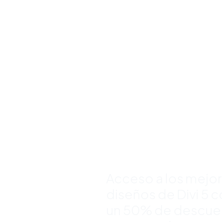
Compra
Bundles d
Plantillas
Premium 
Divi y Aho
Hasta 50
Acceso a los mejo
diseños de Divi 5 
un 50% de descue