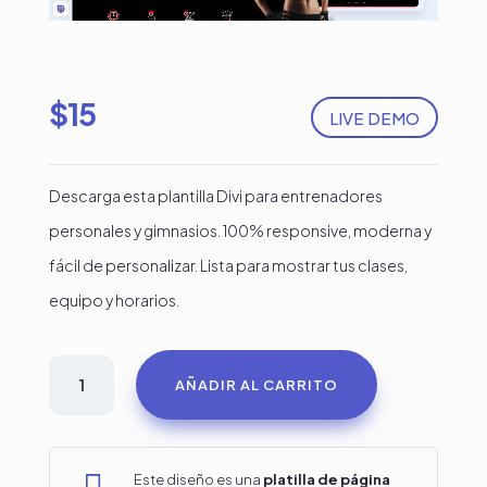
$
15
LIVE DEMO
Descarga esta plantilla Divi para entrenadores
personales y gimnasios. 100% responsive, moderna y
fácil de personalizar. Lista para mostrar tus clases,
equipo y horarios.
Plantilla
AÑADIR AL CARRITO
Divi
para
Entrenador
Este diseño es una
platilla de página