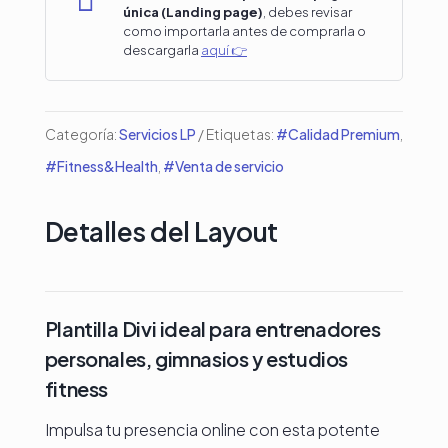

única (Landing page)
, debes revisar
de
como importarla antes de comprarla o
descargarla
aquí 👉
Fitness
o
Gym
Categoría:
Servicios LP
Etiquetas:
#Calidad Premium
,
#4
#Fitness&Health
,
#Venta de servicio
cantidad
Detalles del Layout
Plantilla Divi ideal para entrenadores
personales, gimnasios y estudios
fitness
Impulsa tu presencia online con esta potente