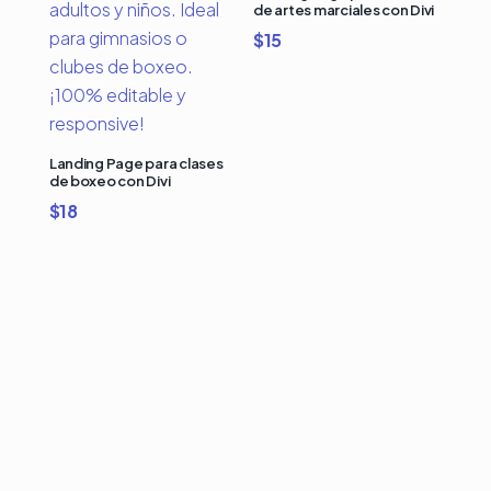
de artes marciales con Divi
$
15
Landing Page para clases
de boxeo con Divi
$
18
Compra Bundles de
Plantillas Premium para