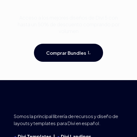
Divi y Ahorra Hasta 50%
Acceso a los mejores diseños de Divi 5 con
hasta un 50% de descuento comprando por
volumen
Comprar Bundles
Somos la principal librería de recursos y diseño de
layouts y templates para Divi en español.
+
Divi Templates |
+
Divi Landings