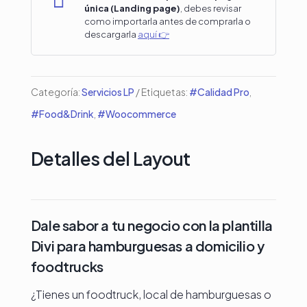

única (Landing page)
, debes revisar
a
como importarla antes de comprarla o
descargarla
aquí 👉
domicilio
y
foodtrucks
Categoría:
Servicios LP
Etiquetas:
#Calidad Pro
,
cantidad
#Food&Drink
,
#Woocommerce
Detalles del Layout
Dale sabor a tu negocio con la plantilla
Divi para hamburguesas a domicilio y
foodtrucks
¿Tienes un foodtruck, local de hamburguesas o