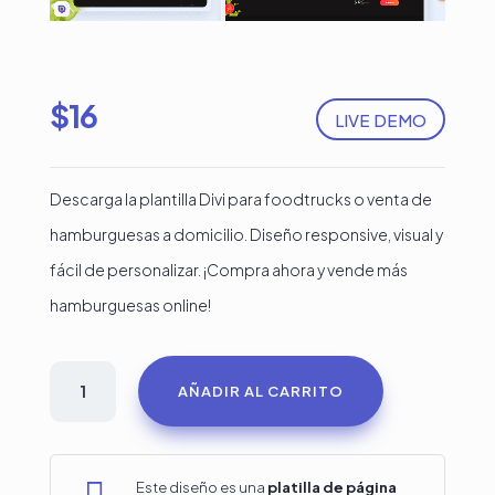
$
16
LIVE DEMO
Descarga la plantilla Divi para foodtrucks o venta de
hamburguesas a domicilio. Diseño responsive, visual y
fácil de personalizar. ¡Compra ahora y vende más
hamburguesas online!
Plantilla
AÑADIR AL CARRITO
Divi
para
hamburguesas
Este diseño es una
platilla de página