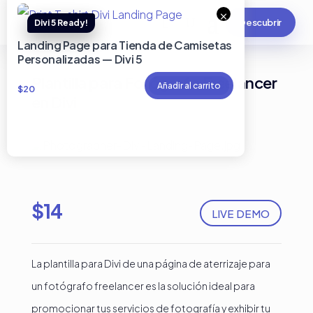
×
Descubrir
Landing Page para Tienda de Camisetas
Personalizadas — Divi 5
Plantilla para Fotógrafo Freelancer
Añadir al carrito
$
20
en Divi
$
14
LIVE DEMO
La plantilla para Divi de una página de aterrizaje para
un fotógrafo freelancer es la solución ideal para
promocionar tus servicios de fotografía y exhibir tu