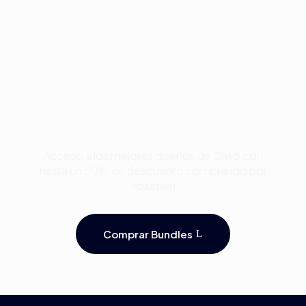
Compra Bundles de
Plantillas Premium para
Divi y Ahorra Hasta 50%
Acceso a los mejores diseños de Divi 5 con
hasta un 50% de descuento comprando por
volumen
Comprar Bundles