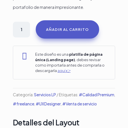
portafolio de manera impresionante.
Plantilla
AÑADIR AL CARRITO
para
Fotógrafo
Freelancer

Este diseño es una
platilla de página
única (Landing page)
, debes revisar
en
como importarla antes de comprarla o
descargarla
aquí 👉
Divi
cantidad
Categoría:
Servicios LP
Etiquetas:
#Calidad Premium
,
#freelance
,
#UXDesigner
,
#Venta de servicio
Detalles del Layout