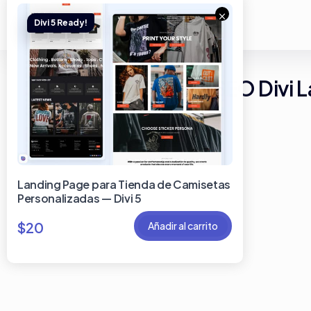
×
Servicios de SEO Divi 
Landing Page para Tienda de Camisetas
Personalizadas — Divi 5
$
20
Añadir al carrito