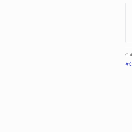
SE
Div
La
Pa
ca
Cat
#Ca