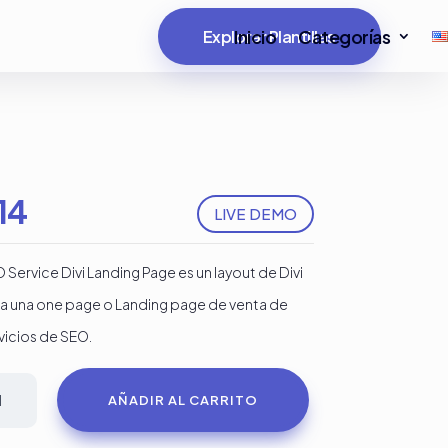
Inicio
Categorías
Explorar Plantillas
14
LIVE DEMO
 Service Divi Landing Page es un layout de Divi
a una one page o Landing page de venta de
vicios de SEO.
vicios
AÑADIR AL CARRITO