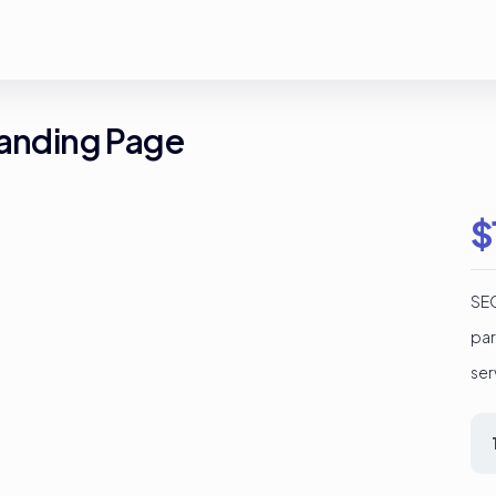
Landing Page
$
SEO
par
ser
Ser
de