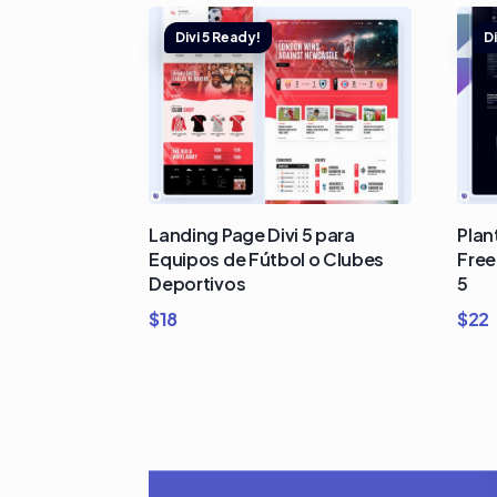
Landing Page Divi 5 para
Plan
Equipos de Fútbol o Clubes
Free
Deportivos
5
$
18
$
22