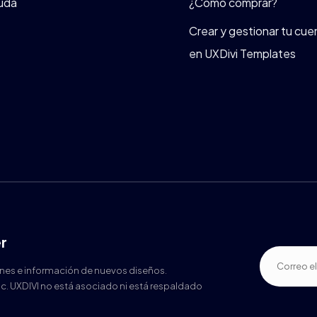
uda
¿Cómo comprar?
Crear y gestionar tu cue
en UXDivi Templates
r
ones e información de nuevos diseños.
nc. UXDIVI no está asociado ni está respaldado