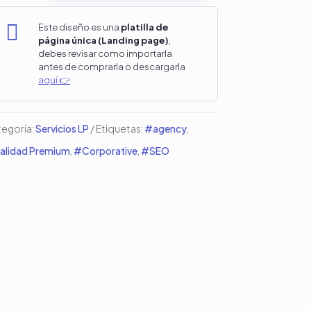
O
i

Este diseño es una
platilla de
página única (Landing page)
,
nding
debes revisar como importarla
antes de comprarla o descargarla
ge
aquí 👉
ntidad
egoría:
Servicios LP
Etiquetas:
#agency
,
lidad Premium
,
#Corporative
,
#SEO