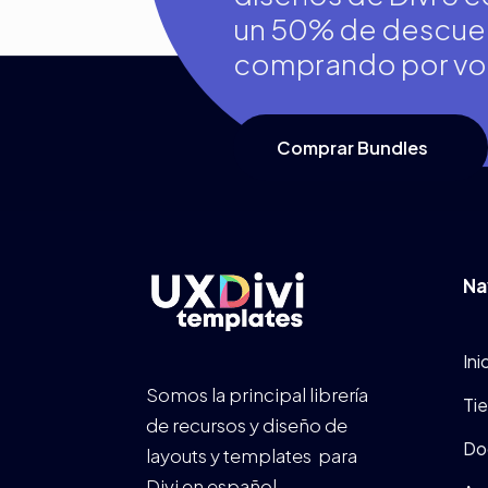
un 50% de descue
comprando por v
Comprar Bundles
Na
Ini
Somos la principal librería
Ti
de recursos y diseño de
Do
layouts y templates para
Divi en español.