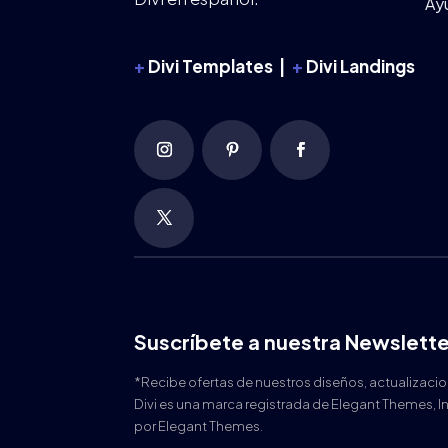
Ay
+
Divi Templates |
+
Divi Landings
Suscríbete a nuestra Newslette
*Recibe ofertas de nuestros diseños, actualizaci
Divi es una marca registrada de Elegant Themes, I
por Elegant Themes.