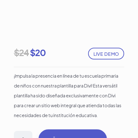
El
El
$
24
$
20
LIVE DEMO
precio
precio
original
actual
¡Impulsa la presencia en línea de tu escuela primaria
era:
es:
de niños con nuestra plantilla para Divi! Esta versátil
$24.
$20.
plantilla ha sido diseñada exclusivamente con Divi
para crear un sitio web integral que atienda todas las
necesidades de tu institución educativa.
Plantilla