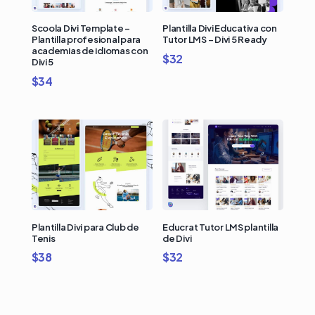
Scoola Divi Template –
Plantilla Divi Educativa con
Plantilla profesional para
Tutor LMS – Divi 5 Ready
academias de idiomas con
$
32
Divi 5
$
34
Plantilla Divi para Club de
Educrat Tutor LMS plantilla
Tenis
de Divi
$
38
$
32