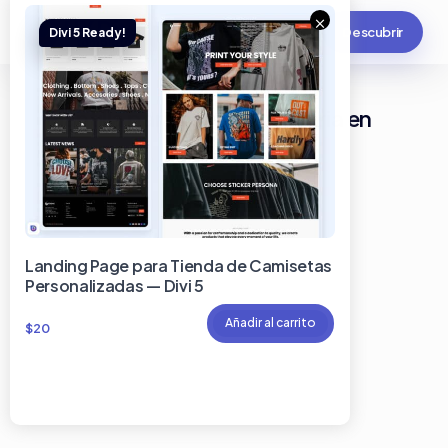
×
Descubrir
Plantilla para escuela primaria en
Divi
Landing Page para Tienda de Camisetas
Personalizadas — Divi 5
Añadir al carrito
$
20