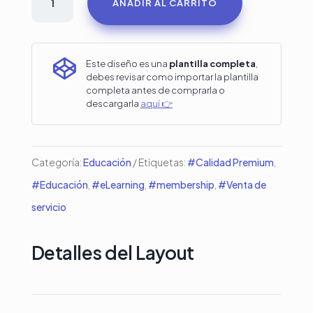
AÑADIR AL CARRITO
para
escuela
primaria

Este diseño es una
plantilla completa
,
debes revisar como importar la plantilla
en
completa antes de comprarla o
descargarla
aquí 👉
Divi
cantidad
Categoría:
Educación
Etiquetas:
#Calidad Premium
,
#Educación
,
#eLearning
,
#membership
,
#Venta de
servicio
Detalles del Layout