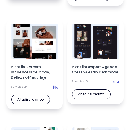
Plantilla Divi para
Plantilla Divi para Agencia
Influencers de Moda,
Creativa estilo Darkmode
Belleza o Maquillaje
$
14
Servicios LP
$
16
Servicios LP
Añadir al carrito
Añadir al carrito