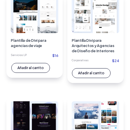
Plantilla de Divi para
Plantilla Divi para
agencias de viaje
Arquitectos y Agencias
de Diseño de Interiores
$
16
Servicios LP
$
24
Corporativas
Añadir al carrito
Añadir al carrito