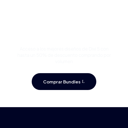
Compra Bundles de
Plantillas Premium para
Divi y Ahorra Hasta 50%
Acceso a los mejores diseños de Divi 5 con
hasta un 50% de descuento comprando por
volumen
Comprar Bundles