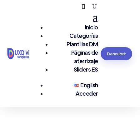
Inicio
Categorías
Plantillas Divi
Páginas de
Descubrir
aterrizaje
Sliders ES
English
Acceder
Estás en:
#agency