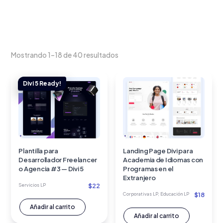
Mostrando 1–18 de 40 resultados
Plantilla para
Landing Page Divi para
Desarrollador Freelancer
Academia de Idiomas con
o Agencia #3 — Divi 5
Programas en el
Extranjero
$
22
Servicios LP
$
18
Corporativas LP
,
Educación LP
Añadir al carrito
Añadir al carrito