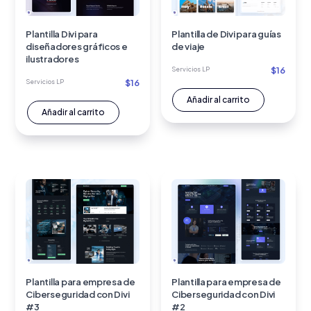
Plantilla Divi para
Plantilla de Divi para guías
diseñadores gráficos e
de viaje
ilustradores
$
16
Servicios LP
$
16
Servicios LP
Añadir al carrito
Añadir al carrito
Plantilla para empresa de
Plantilla para empresa de
Ciberseguridad con Divi
Ciberseguridad con Divi
#3
#2