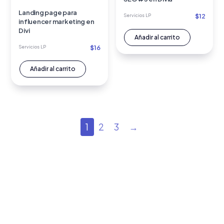
Landing page para
$
12
Servicios LP
influencer marketing en
Divi
Añadir al carrito
$
16
Servicios LP
Añadir al carrito
1
2
3
→