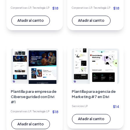
$
18
$
18
Corporativas LP
,
Tecnología LP
Corporativas LP
,
Tecnología LP
Añadir al carrito
Añadir al carrito
Plantilla para empresa de
Plantilla para agencia de
Ciberseguridad con Divi
Marketing #7 en Divi
#1
$
14
Servicios LP
$
18
Corporativas LP
,
Tecnología LP
Añadir al carrito
Añadir al carrito