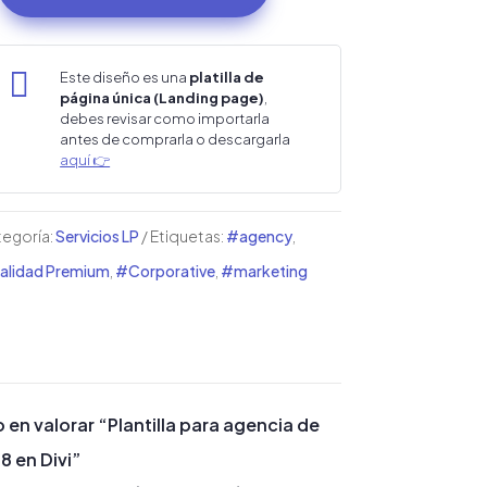
ra
encia

Este diseño es una
platilla de
página única (Landing page)
,
debes revisar como importarla
rketing
antes de comprarla o descargarla
aquí 👉
egoría:
Servicios LP
Etiquetas:
#agency
,
i
lidad Premium
,
#Corporative
,
#marketing
ntidad
o en valorar “Plantilla para agencia de
8 en Divi”