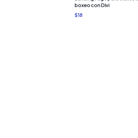
boxeo con Divi
$
18
e
para