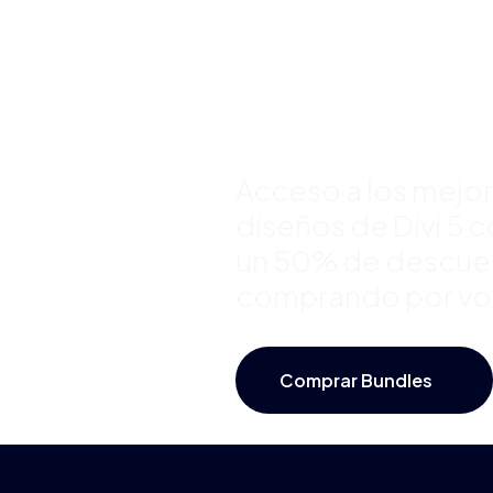
Divi y Aho
Hasta 50
Acceso a los mejo
diseños de Divi 5 
un 50% de descue
comprando por v
Comprar Bundles