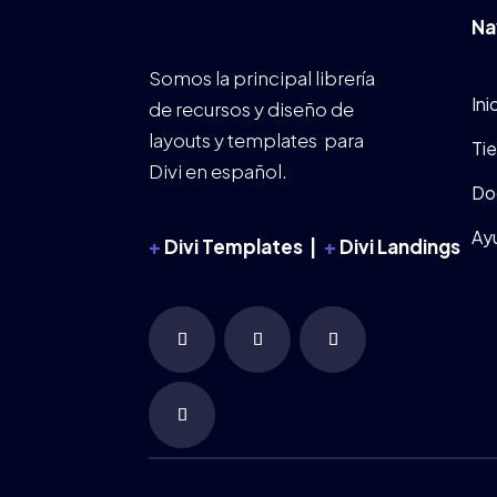
Na
Somos la principal librería
Ini
de recursos y diseño de
layouts y templates para
Ti
Divi en español.
Do
Ay
+
Divi Templates |
+
Divi Landings