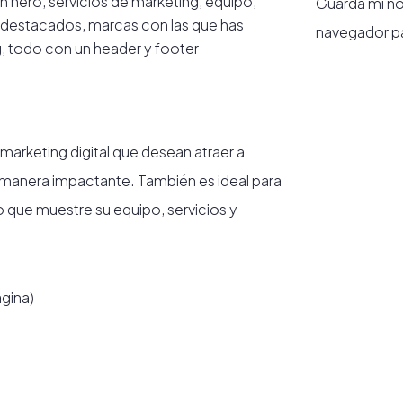
ón hero, servicios de marketing, equipo,
Guarda mi no
destacados, marcas con las que has
navegador pa
g, todo con un header y footer
 marketing digital que desean atraer a
 manera impactante. También es ideal para
o que muestre su equipo, servicios y
ágina)