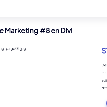
de Marketing #8 en Divi
$
Des
mar
edi
des
Pla