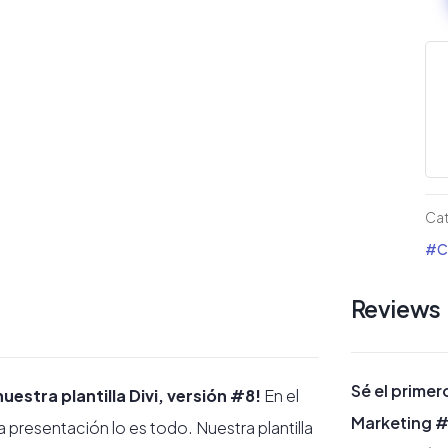
pa
ag
de
Ma
#8
en
Cat
Div
#Ca
ca
Reviews
Sé el primer
estra plantilla Divi, versión #8!
En el
Marketing #
 presentación lo es todo. Nuestra plantilla