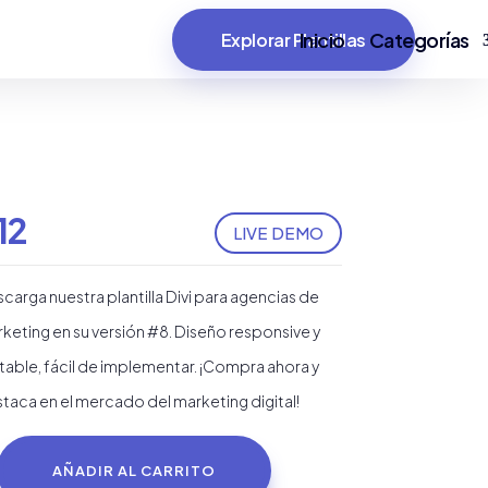
Inicio
Categorías
Explorar Plantillas
12
LIVE DEMO
carga nuestra plantilla Divi para agencias de
keting en su versión #8. Diseño responsive y
table, fácil de implementar. ¡Compra ahora y
taca en el mercado del marketing digital!
AÑADIR AL CARRITO
ntilla