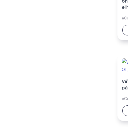
on
el
eC
Vi
pá
eC