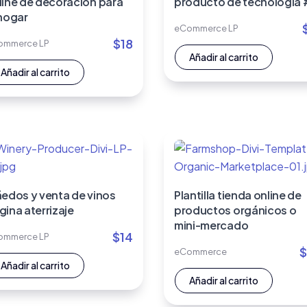
line de decoración para
producto de tecnología
 hogar
eCommerce LP
$
18
ommerce LP
Añadir al carrito
Añadir al carrito
ñedos y venta de vinos
Plantilla tienda online de
gina aterrizaje
productos orgánicos o
mini-mercado
$
14
ommerce LP
$
eCommerce
Añadir al carrito
Añadir al carrito