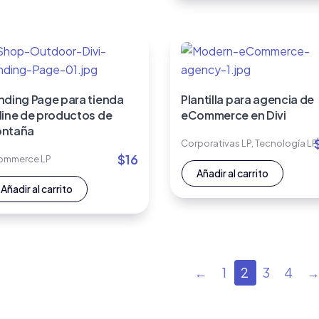
nding Page para tienda
Plantilla para agencia de
line de productos de
eCommerce en Divi
ntaña
Corporativas LP
,
Tecnología LP
$
16
ommerce LP
Añadir al carrito
Añadir al carrito
←
1
2
3
4