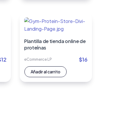
Plantilla de tienda online de
proteínas
$
12
$
16
eCommerce LP
Añadir al carrito
→