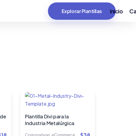
Inicio
Ca
Explorar Plantillas
 de
Plantilla Divi para la
Industria Metalúrgica
$
18
$
38
Corporativas
,
eCommerce