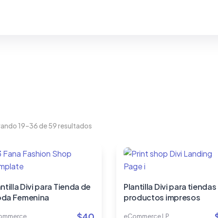
ando 19–36 de 59 resultados
ntilla Divi para Tienda de
Plantilla Divi para tiendas
da Femenina
productos impresos
$
40
ommerce
eCommerce LP