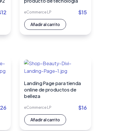
 #2
producto de tecnología
$
12
$
15
eCommerce LP
Añadir al carrito
Landing Page para tienda
online de productos de
belleza
26
$
16
eCommerce LP
Añadir al carrito