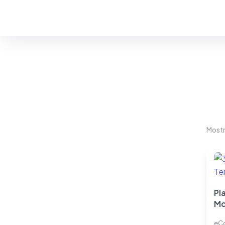
Estás en:
#ecommerce
Mostr
Pla
Mo
eC