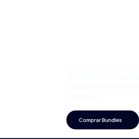
Premium 
Divi y Aho
Hasta 50
Acceso a los mejor
de Divi 5 con hast
descuento compra
volumen
Comprar Bundles