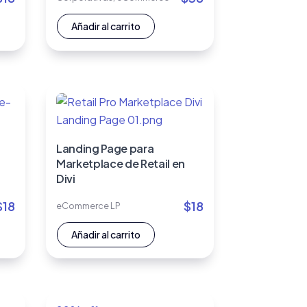
Añadir al carrito
Landing Page para
Marketplace de Retail en
Divi
$
18
$
18
eCommerce LP
Añadir al carrito