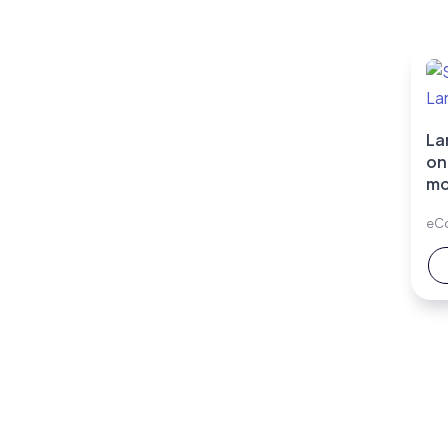
La
on
mo
eC