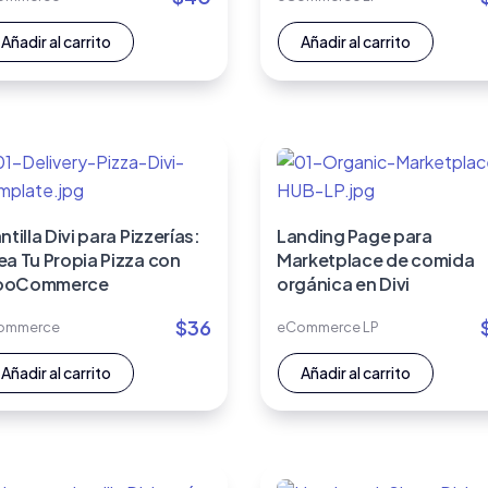
Añadir al carrito
Añadir al carrito
ntilla Divi para Pizzerías:
Landing Page para
ea Tu Propia Pizza con
Marketplace de comida
ooCommerce
orgánica en Divi
$
36
ommerce
eCommerce LP
Añadir al carrito
Añadir al carrito