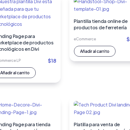
Plantilla tienda online de
productos de ferretería
nding Page para
$
eCommerce
rketplace de productos
cnológicos en Divi
Añadir al carrito
$
18
ommerce LP
Añadir al carrito
nding Page para tienda
Platilla para venta de