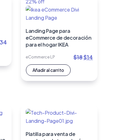
22% off
Landing Page para
eCommerce de decoración
34
para el hogar IKEA
El
El
$
18
$
14
eCommerce LP
precio
precio
Añadir al carrito
original
actual
era:
es:
$18.
$14.
Platilla para venta de