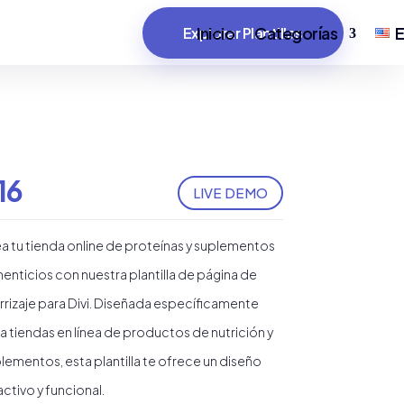
Inicio
Categorías
E
Explorar Plantillas
16
LIVE DEMO
a tu tienda online de proteínas y suplementos
menticios con nuestra plantilla de página de
rrizaje para Divi. Diseñada específicamente
a tiendas en línea de productos de nutrición y
lementos, esta plantilla te ofrece un diseño
activo y funcional.