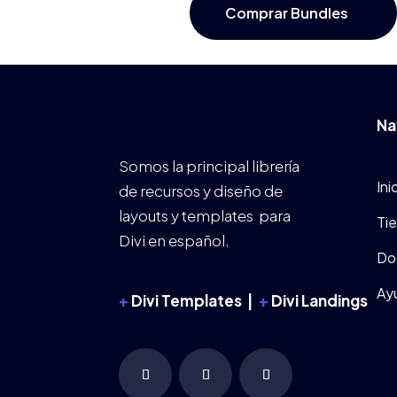
Comprar Bundles
Na
Somos la principal librería
Ini
de recursos y diseño de
layouts y templates para
Ti
Divi en español.
Do
Ay
+
Divi Templates |
+
Divi Landings