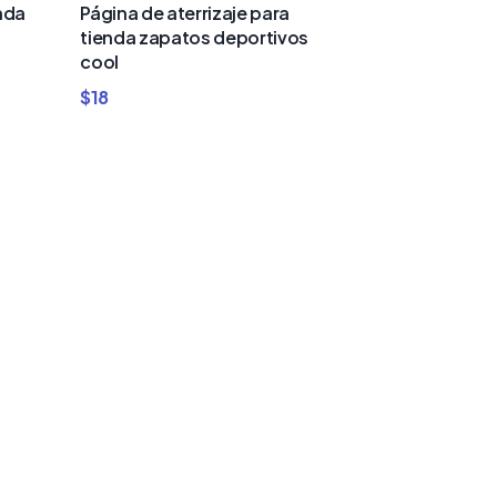
nda
Página de aterrizaje para
tienda zapatos deportivos
cool
$
18