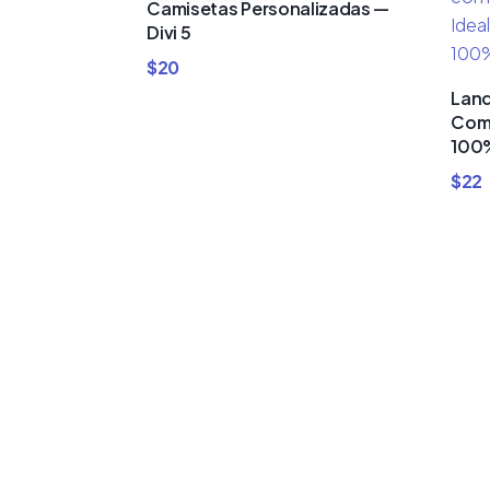
Camisetas Personalizadas —
Divi 5
$
20
Land
Comi
100%
$
22
Compra