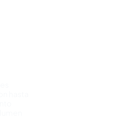
e
para
rra
%
res
con hasta
nto
olumen