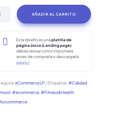
ntilla
AÑADIR AL CARRITO
nda
ine

Este diseño es una
platilla de
página única (Landing page)
,
debes revisar como importarla
antes de comprarla o descargarla
teínas
aquí 👉
ntidad
egoría:
eCommerce LP
Etiquetas:
#Calidad
emium
,
#ecommerce
,
#Fitness&Health
,
oocommerce