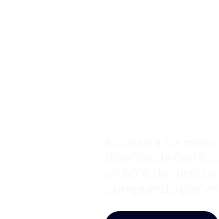
Bundles d
Plantillas
Premium 
Divi y Aho
Hasta 50
Acceso a los mejo
diseños de Divi 5 
un 50% de descue
comprando por v