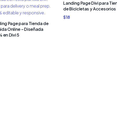
Landing Page Divi para Tie
de Bicicletas y Accesorios
$
18
ing Page para Tienda de
da Online – Diseñada
 en Divi 5