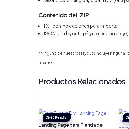
Diseño de landing page para Divi (Una p
Contenido del .ZIP
TXT con indicaciones para importar
JSON con layout 1 página (landing page)
*Ninguno de nuestros layouts incluye ninguna l
mismo
Productos Relacionados
Landing Page para Tienda de