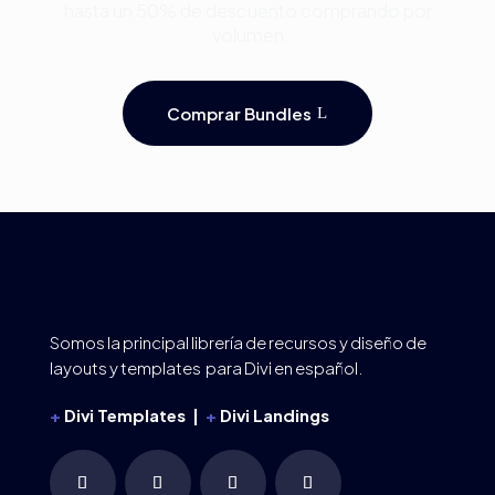
hasta un 50% de descuento comprando por
volumen
Comprar Bundles
Somos la principal librería de recursos y diseño de
layouts y templates para Divi en español.
+
Divi Templates |
+
Divi Landings