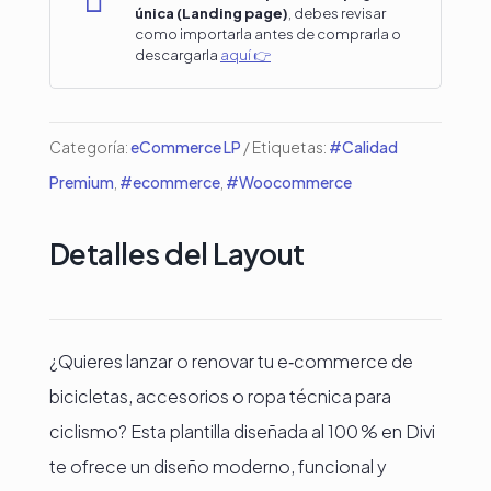

única (Landing page)
, debes revisar
para
como importarla antes de comprarla o
Tienda
descargarla
aquí 👉
de
Bicicletas
Categoría:
eCommerce LP
Etiquetas:
#Calidad
y
Premium
,
#ecommerce
,
#Woocommerce
Accesorios
cantidad
Detalles del Layout
¿Quieres lanzar o renovar tu e‑commerce de
bicicletas, accesorios o ropa técnica para
ciclismo? Esta plantilla diseñada al 100 % en Divi
te ofrece un diseño moderno, funcional y