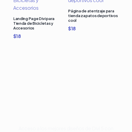
Página de aterrizaje para
tienda zapatos deportivos
Landing Page Divi para
cool
Tienda de Bicicletas y
$
18
Accesorios
$
18
Compra Bundles de
Plantillas Premium para
Divi y Ahorra Hasta 50%
Acceso a los mejores diseños de Divi 5 con