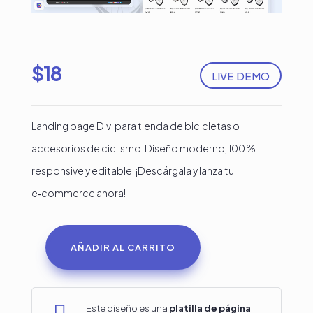
$
18
LIVE DEMO
Landing page Divi para tienda de bicicletas o
accesorios de ciclismo. Diseño moderno, 100 %
responsive y editable. ¡Descárgala y lanza tu
e‑commerce ahora!
AÑADIR AL CARRITO
Landing
Page
Divi
Este diseño es una
platilla de página