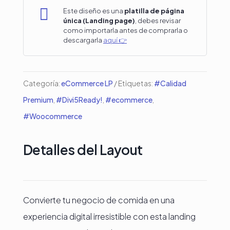
para

Este diseño es una
platilla de página
única (Landing page)
, debes revisar
Tienda
como importarla antes de comprarla o
de
descargarla
aquí 👉
Comida
Online
Categoría:
eCommerce LP
Etiquetas:
#Calidad
–
Premium
,
#Divi5Ready!
,
#ecommerce
,
Diseñada
#Woocommerce
100%
en
Detalles del Layout
Divi
5
cantidad
Convierte tu negocio de comida en una
experiencia digital irresistible con esta landing