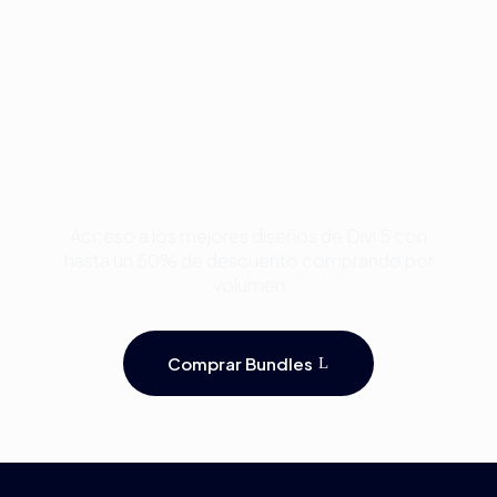
Compra Bundles de
Plantillas Premium para
Divi y Ahorra Hasta 50%
Acceso a los mejores diseños de Divi 5 con
hasta un 50% de descuento comprando por
volumen
Comprar Bundles