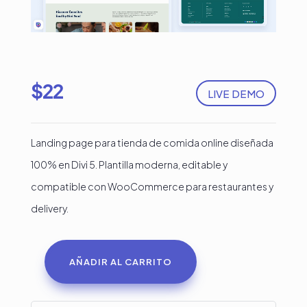
$
22
LIVE DEMO
Landing page para tienda de comida online diseñada
100% en Divi 5. Plantilla moderna, editable y
compatible con WooCommerce para restaurantes y
delivery.
AÑADIR AL CARRITO
Landing
Page