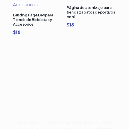
Página de aterrizaje para
tienda zapatos deportivos
Landing Page Divi para
cool
Tienda de Bicicletas y
$
18
Accesorios
$
18
Compra Bundles de
Plantillas Premium para
Divi y Ahorra Hasta 50%
Acceso a los mejores diseños de Divi 5 con
hasta un 50% de descuento comprando por