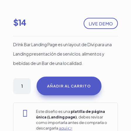
$
14
LIVE DEMO
Drink Bar Landing Page es un layout de Divi para una
Landing presentación de servicios, alimentos y
bebidas de un Bar de una localidad.
Diseño
AÑADIR AL CARRITO
en
Divi
Bar

Este diseño es una
platilla de página
única (Landing page)
, debes revisar
o
como importarla antes de comprarla o
descargarla
aquí 👉
cafetería