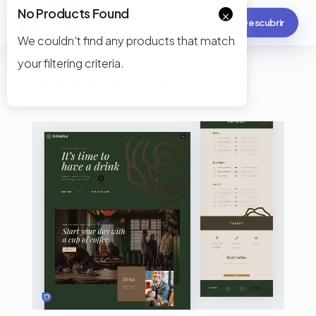
No Products Found
×
Descubrir
We couldn't find any products that match
your filtering criteria.
Diseño en Divi Bar o cafetería