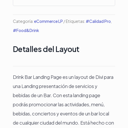
cantidad
Categoría:
eCommerce LP
Etiquetas:
#Calidad Pro
,
#Food&Drink
Detalles del Layout
Drink Bar Landing Page es un layout de Divi para
una Landing presentación de servicios y
bebidas de un Bar. Con esta landing page
podrás promocionar las actividades, menú,
bebidas, conciertos y eventos de un bar local
de cualquier ciudad del mundo. Está hecho con