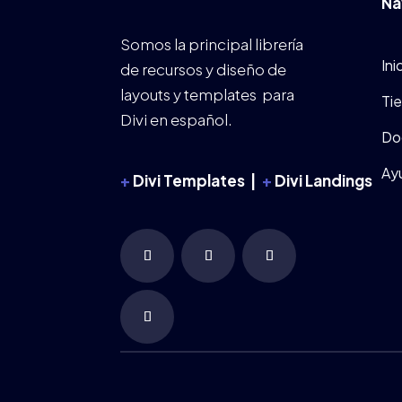
Na
Somos la principal librería
Ini
de recursos y diseño de
layouts y templates para
Ti
Divi en español.
Do
Ay
+
Divi Templates |
+
Divi Landings