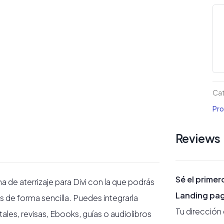
Eb
Div
La
pa
ca
Cat
Pro
Reviews
Sé el primer
 de aterrizaje para Divi con la que podrás
Landing pa
s de forma sencilla. Puedes integrarla
Tu dirección
ales, revisas, Ebooks, guías o audiolibros