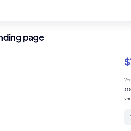
anding page
$
Ven
ate
ven
Ve
de