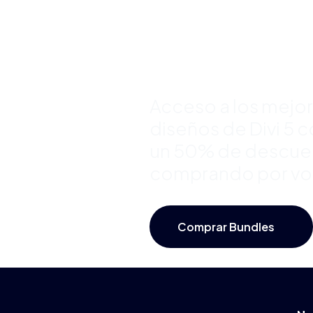
Divi y Aho
Hasta 50
Acceso a los mejo
diseños de Divi 5 
un 50% de descue
comprando por v
Comprar Bundles