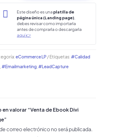
ook
i

Este diseño es una
platilla de
página única (Landing page)
,
nding
debes revisar como importarla
antes de comprarla o descargarla
ge
aquí 👉
ntidad
egoría:
eCommerce LP
Etiquetas:
#Calidad
,
#Emailmarketing
,
#LeadCapture
o en valorar “Venta de Ebook Divi
ge”
 de correo electrónico no será publicada.