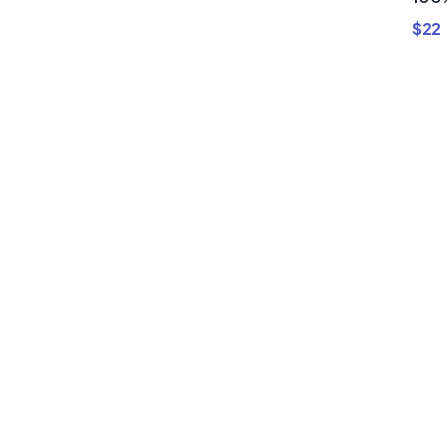
$
22
Compra
Bundles d
Plantillas
Premium 