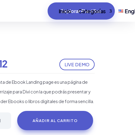
Inicio
Categorías
Engl
Explorar Plantillas
12
LIVE DEMO
ta de Ebook Landing page es una página de
rrizaje para Divi con la que podrás presentar y
der Ebooks o libros digitales de forma sencilla.
nta
AÑADIR AL CARRITO