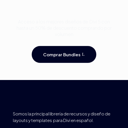
Plantillas Premium para
Divi y Ahorra Hasta 50%
Acceso a los mejores diseños de Divi 5 con
hasta un 50% de descuento comprando por
volumen
Comprar Bundles
Somos la principal librería de recursos y diseño de
layouts y templates para Divi en español.