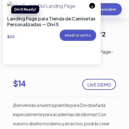
×
Descubrir
Landing Page para Tienda de Camisetas
Personalizadas — Divi 5
Academia de idiomas en Divi #2
Añadir al carrito
$
20
$
14
LIVE DEMO
¡Bienvenido a nuestra plantilla para Divi diseñada
especialmente para academias de idiomas! Con
nuestro diseño moderno y atractivo, podrás crear