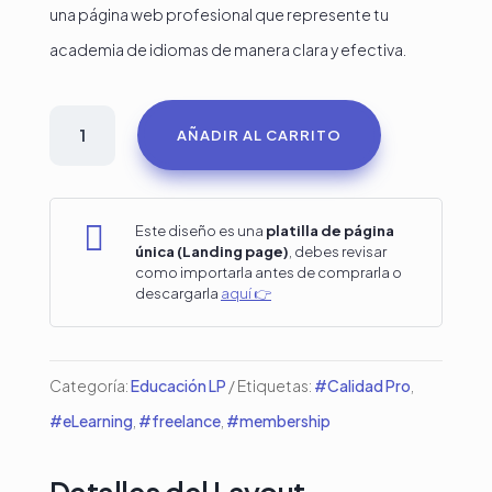
una página web profesional que represente tu
academia de idiomas de manera clara y efectiva.
Academia
AÑADIR AL CARRITO
de
idiomas
en

Este diseño es una
platilla de página
única (Landing page)
, debes revisar
Divi
como importarla antes de comprarla o
descargarla
aquí 👉
#2
cantidad
Categoría:
Educación LP
Etiquetas:
#Calidad Pro
,
#eLearning
,
#freelance
,
#membership