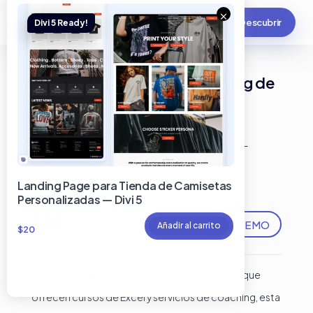
×
Descubrir
Plantilla para cursos y coaching de
excel
Landing Page para Tienda de Camisetas
Personalizadas — Divi 5
$
18
LIVE DEMO
Añadir al carrito
$
20
Diseñada especialmente para profesionales que
ofrecen cursos de Excel y servicios de coaching, esta