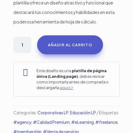
plantilla ofrece un diseño atractivo y funcional que
destacará tus conocimientos y habilidades en esta
poderosa herramienta de hoja de cálculo.
Plantilla
AÑADIR AL CARRITO
para
cursos
y

Este diseño es una
platilla de página
única (Landing page)
, debes revisar
coaching
como importarla antes de comprarla o
descargarla
aquí 👉
de
excel
cantidad
Categorías:
Corporativas LP
,
Educación LP
Etiquetas:
#agency
,
#Calidad Premium
,
#eLearning
,
#freelance
,
#membership
,
#Venta de servicio