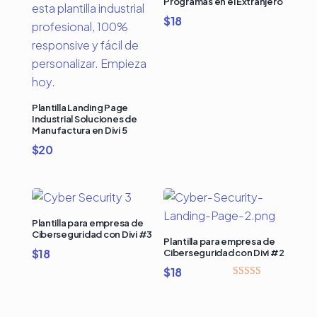
Programas en el Extranjero
$
18
Plantilla Landing Page
Industrial Soluciones de
Manufactura en Divi 5
$
20
Plantilla para empresa de
Ciberseguridad con Divi #3
Plantilla para empresa de
$
18
Ciberseguridad con Divi #2
$
18
Valorado
con
4.00
de 5