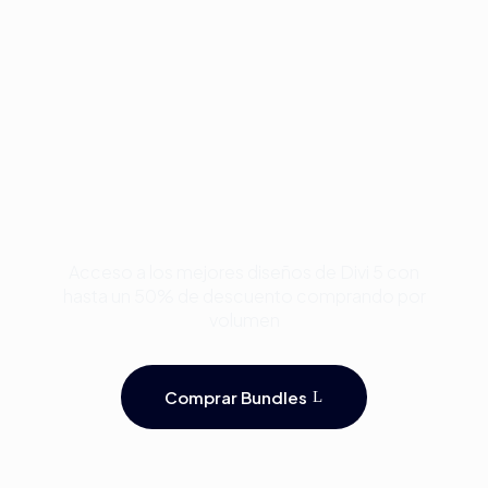
Compra Bundles de
Plantillas Premium para
Divi y Ahorra Hasta 50%
Acceso a los mejores diseños de Divi 5 con
hasta un 50% de descuento comprando por
volumen
Comprar Bundles