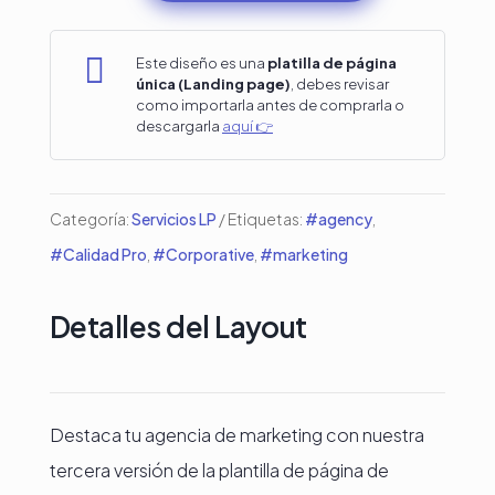
agencia
de

Este diseño es una
platilla de página
única (Landing page)
, debes revisar
Marketing
como importarla antes de comprarla o
descargarla
aquí 👉
#3
en
Divi
Categoría:
Servicios LP
Etiquetas:
#agency
,
cantidad
#Calidad Pro
,
#Corporative
,
#marketing
Detalles del Layout
Destaca tu agencia de marketing con nuestra
tercera versión de la plantilla de página de