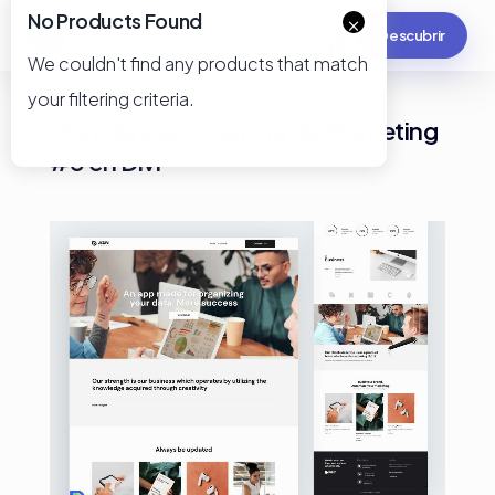
No Products Found
×
Descubrir
We couldn't find any products that match
your filtering criteria.
Plantilla para agencia de Marketing
#3 en Divi