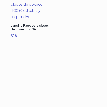
Landing Page para clases
de boxeo con Divi
$
18
Compra Bundles de
Plantillas Premium para
Divi y Ahorra Hasta 50%