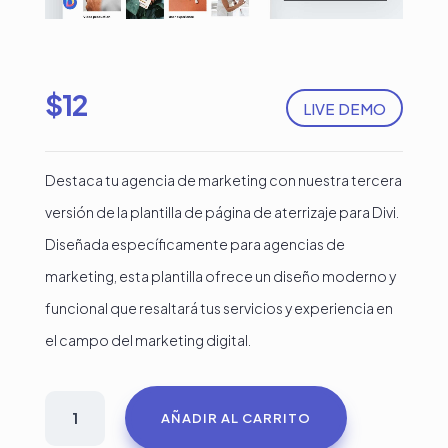
$
12
LIVE DEMO
Destaca tu agencia de marketing con nuestra tercera
versión de la plantilla de página de aterrizaje para Divi.
Diseñada específicamente para agencias de
marketing, esta plantilla ofrece un diseño moderno y
funcional que resaltará tus servicios y experiencia en
el campo del marketing digital.
Plantilla
AÑADIR AL CARRITO
para