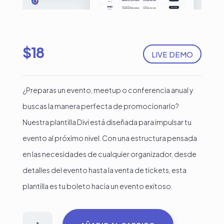
$
18
LIVE DEMO
¿Preparas un evento, meetup o conferencia anual y
buscas la manera perfecta de promocionarlo?
Nuestra plantilla Divi está diseñada para impulsar tu
evento al próximo nivel. Con una estructura pensada
en las necesidades de cualquier organizador, desde
detalles del evento hasta la venta de tickets, esta
plantilla es tu boleto hacia un evento exitoso.
Plantilla