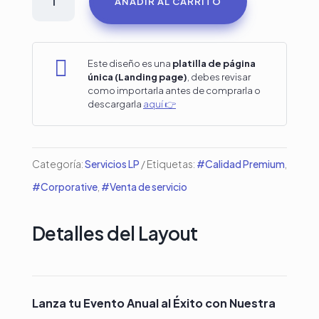
AÑADIR AL CARRITO
para
promoción
de

Este diseño es una
platilla de página
única (Landing page)
, debes revisar
conferencias
como importarla antes de comprarla o
descargarla
aquí 👉
y
eventos
cantidad
Categoría:
Servicios LP
Etiquetas:
#Calidad Premium
,
#Corporative
,
#Venta de servicio
Detalles del Layout
Lanza tu Evento Anual al Éxito con Nuestra