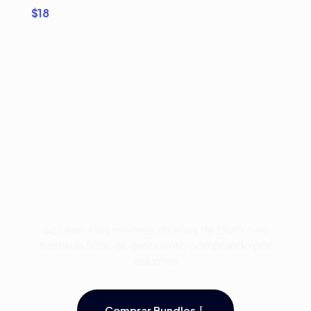
$
18
Compra Bundles de
Plantillas Premium para
Divi y Ahorra Hasta 50%
Acceso a los mejores diseños de Divi 5 con
hasta un 50% de descuento comprando por
volumen
Comprar Bundles