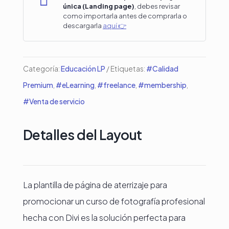

única (Landing page)
, debes revisar
Fotografía
como importarla antes de comprarla o
descargarla
aquí 👉
profesional
cantidad
Categoría:
Educación LP
Etiquetas:
#Calidad
Premium
,
#eLearning
,
#freelance
,
#membership
,
#Venta de servicio
Detalles del Layout
La plantilla de página de aterrizaje para
promocionar un curso de fotografía profesional
hecha con Divi es la solución perfecta para