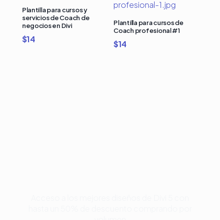
Plantilla para cursos y
servicios de Coach de
Plantilla para cursos de
negocios en Divi
Coach profesional #1
$
14
$
14
Compra Bundles de
Plantillas Premium para
Divi y Ahorra Hasta 50%
Acceso a los mejores diseños de Divi 5 con
hasta un 50% de descuento comprando por
volumen