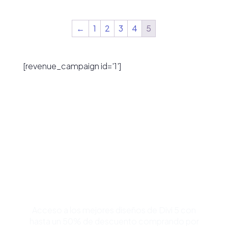
←
1
2
3
4
5
[revenue_campaign id='1']
Compra Bundles de
Plantillas Premium para
Divi y Ahorra Hasta 50%
Acceso a los mejores diseños de Divi 5 con
hasta un 50% de descuento comprando por