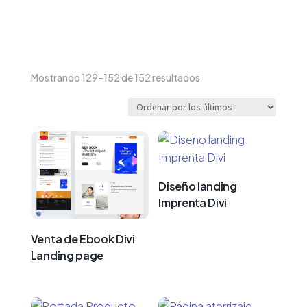
Ordenado
Mostrando 129–152 de 152 resultados
por
los
últimos
Diseño landing
Imprenta Divi
Venta de Ebook Divi
Landing page