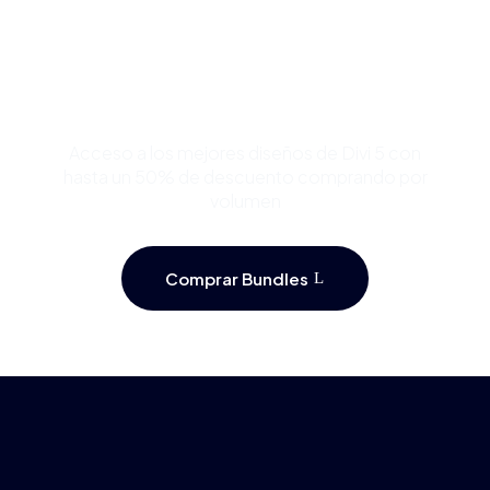
Compra Bundles de
Plantillas Premium para
Divi y Ahorra Hasta 50%
Acceso a los mejores diseños de Divi 5 con
hasta un 50% de descuento comprando por
volumen
Comprar Bundles