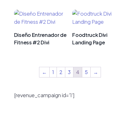
Diseño Entrenador de
Foodtruck Divi
Fitness #2 Divi
Landing Page
←
1
2
3
4
5
→
[revenue_campaign id='1']