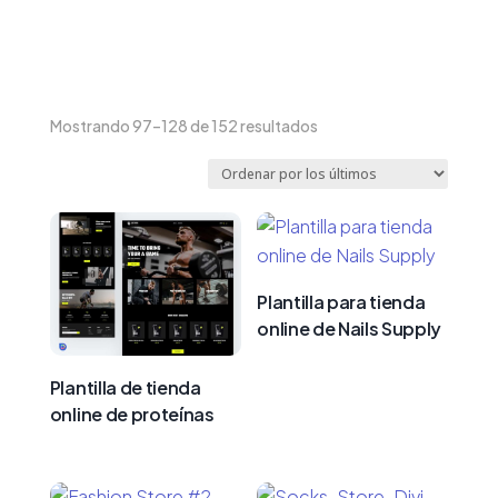
Ordenado
Mostrando 97–128 de 152 resultados
por
los
últimos
Plantilla para tienda
online de Nails Supply
Plantilla de tienda
online de proteínas