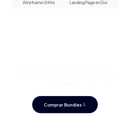
Wireframe UI Kits
Landing Page en Divi
Compra Bundles de
Plantillas Premium para
Divi y Ahorra Hasta 50%
Acceso a los mejores diseños de Divi 5 con
hasta un 50% de descuento comprando por
volumen
Comprar Bundles