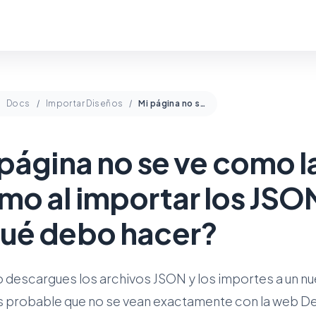
Docs
Importar Diseños
Mi página no se ve como la Demo al importar los JSON ¿Qué debo hacer?
página no se ve como l
mo al importar los JSO
ué debo hacer?
 descargues los archivos JSON y los importes a un n
 es probable que no se vean exactamente con la web 