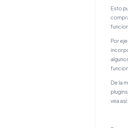
Esto p
compra
funcio
Por ej
incorp
alguno
funcion
De la 
plugins
vea así