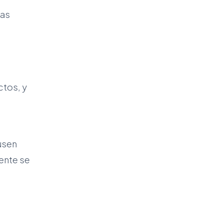
yas
ctos, y
usen
mente se