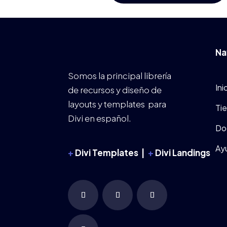
Na
Somos la principal librería
Ini
de recursos y diseño de
layouts y templates para
Ti
Divi en español.
Do
Ay
+
Divi Templates |
+
Divi Landings