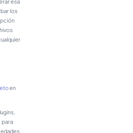
erar esa
bar los
ipción
chivos
cualquier
leto
en
lugins,
, para
ecedades.