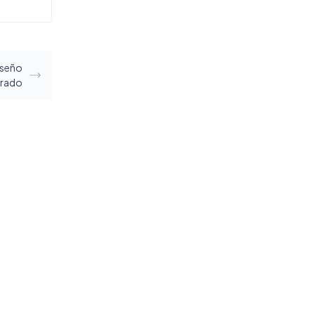
iseño
rado