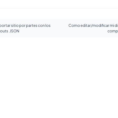
portar sitio por partes con los
Como editar/modificar mi d
youts .JSON
comp
e