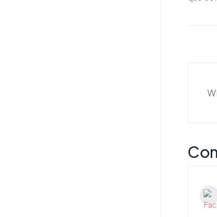
Wh
Com