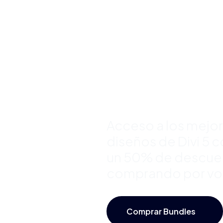
Plantillas
Premium 
Divi y Aho
Hasta 50
Acceso a los mejo
diseños de Divi 5 
un 50% de descue
comprando por v
Comprar Bundles