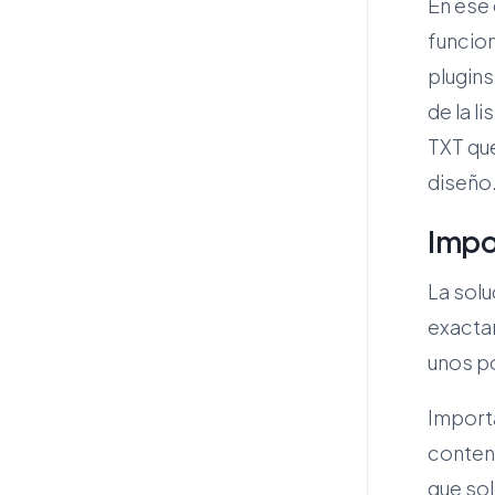
En ese 
funcion
plugins
de la l
TXT que
diseño
Impo
La solu
exacta
unos p
Importa
conteni
que so