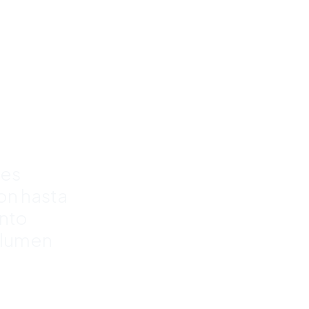
para
rra
%
res
con hasta
nto
olumen