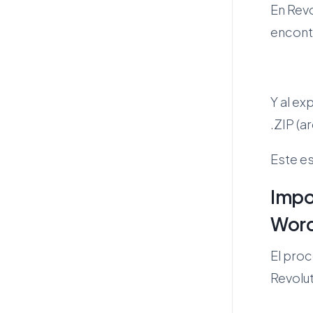
En Revo
encont
Y al e
.ZIP (
Este es
Impor
Wor
El proc
Revolut