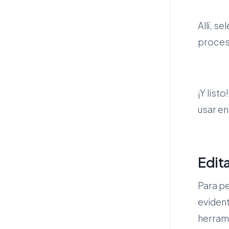
Allí, s
proces
¡Y list
usar en
Edita
Para pe
eviden
herrami