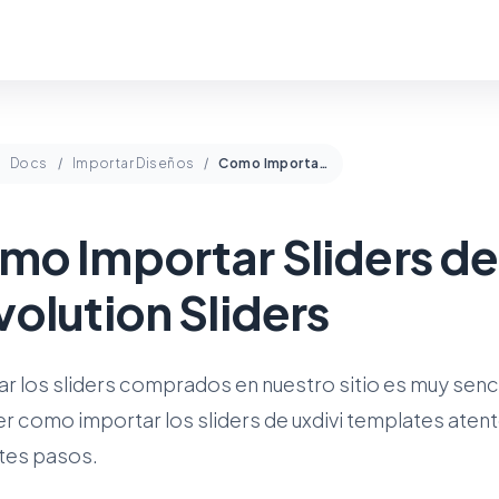
Docs
Importar Diseños
Como Importar Sliders de Revolution Sliders
mo Importar Sliders de
olution Sliders
r los sliders comprados en nuestro sitio es muy senci
 como importar los sliders de uxdivi templates atent
ntes pasos.