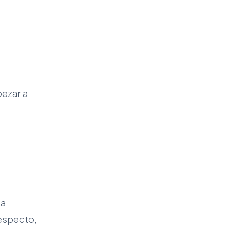
l
pezar a
ta
respecto,