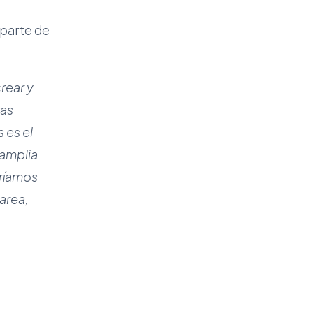
parte de
rear y
ras
 es el
 amplia
dríamos
area,