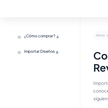
¿Cómo comprar?
Inicio
4
Importar Diseños
Co
8
Rev
Importa
conocer
siguie