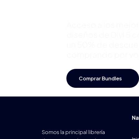
Hasta 50
Acceso a los mejo
diseños de Divi 5 
un 50% de descue
comprando por v
Comprar Bundles
Na
Somos la principal librería