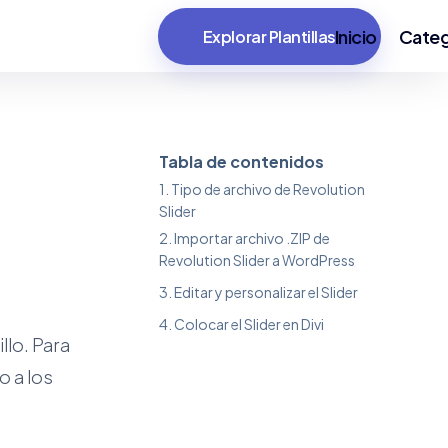
Inicio
Categ
Explorar Plantillas
Tabla de contenidos
Tipo de archivo de Revolution
Slider
Importar archivo .ZIP de
Revolution Slider a WordPress
Editar y personalizar el Slider
Colocar el Slider en Divi
llo. Para
o a los