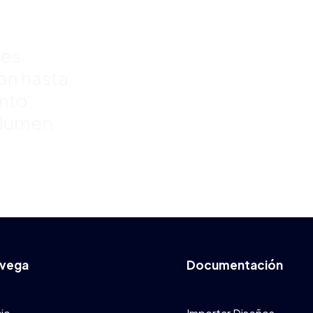
%
res
con hasta
nto
olumen
vega
Documentación