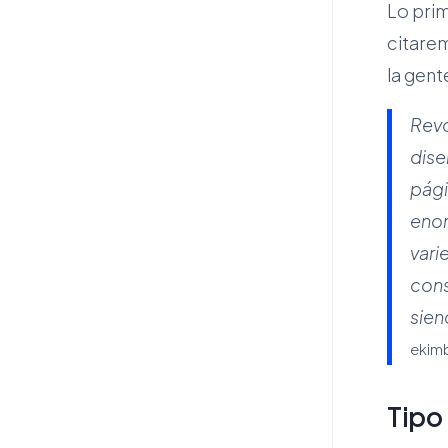
Lo prim
citare
la gen
Revo
dise
pági
enor
vari
cons
sien
ekim
Tipo 