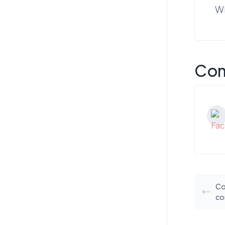
Wh
Com
Co
co