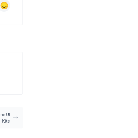
me UI
Kits