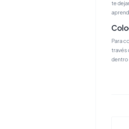
te dej
aprenda
Coloc
Para co
través 
dentro 