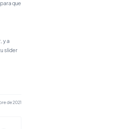
 para que
, y a
u slider
bre de 2021