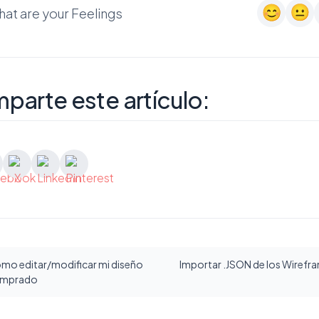
at are your Feelings
parte este artículo:
mo editar/modificar mi diseño
Importar .JSON de los Wirefra
mprado