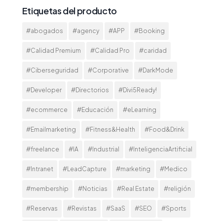
Etiquetas del producto
#abogados
#agency
#APP
#Booking
#Calidad Premium
#Calidad Pro
#caridad
#Ciberseguridad
#Corporative
#DarkMode
#Developer
#Directorios
#Divi5Ready!
#ecommerce
#Educación
#eLearning
#Emailmarketing
#Fitness&Health
#Food&Drink
#freelance
#IA
#Industrial
#InteligenciaArtificial
#Intranet
#LeadCapture
#marketing
#Medico
#membership
#Noticias
#Real Estate
#religión
#Reservas
#Revistas
#SaaS
#SEO
#Sports