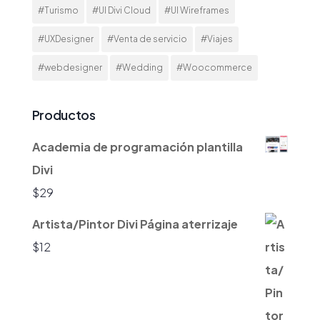
#Turismo
#UI Divi Cloud
#UI Wireframes
#UXDesigner
#Venta de servicio
#Viajes
#webdesigner
#Wedding
#Woocommerce
Productos
Academia de programación plantilla
Divi
$
29
Artista/Pintor Divi Página aterrizaje
$
12